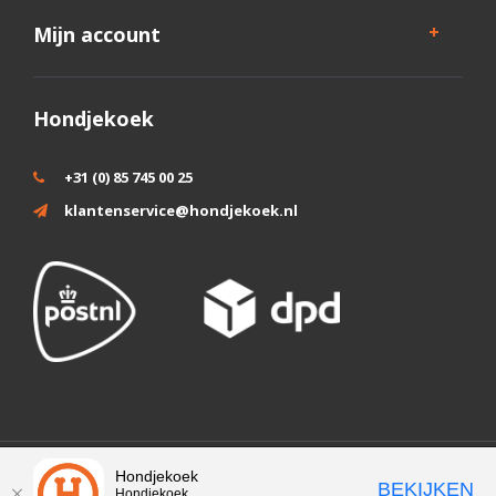
Mijn account
Hondjekoek
+31 (0) 85 745 00 25
klantenservice@hondjekoek.nl
Wij slaan cookies op om onze website te verbeteren. Is dat akkoord?
Hondjekoek
BEKIJKEN
Hondjekoek