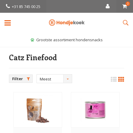
0
+31 85 745 00 25
Grootste assortiment hondensnacks
Catz Finefood
Filter
Meest
bekeken