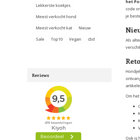
het Po
Lekkerste koekjes
code on
je beste
Meest verkocht hond
Meest verkocht kat
Nieuw
Nieu
Sale
Top10
Vegan
cbd
Als alt
verschi
Ret
Hondjek
Reviews
ontvang
artikel
Om het 
K
Ook is 