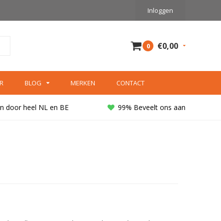
Inloggen
€0,00
0
R
BLOG
MERKEN
CONTACT
n door heel NL en BE
99% Beveelt ons aan