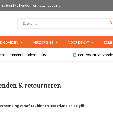
an natuurlijke honden- en kattenvoeding
DIGDHEDEN
VERZORGING
VOOR DE KAT
ZOME
e assortiment hondensnacks
Per PostNL verzonde
enden & retourneren
 verzending vanaf €59 binnen Nederland en België