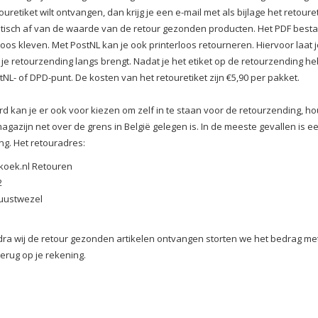
ouretiket wilt ontvangen, dan krijg je een e-mail met als bijlage het retour
isch af van de waarde van de retour gezonden producten. Het PDF bestand
oos kleven. Met PostNL kan je ook printerloos retourneren. Hiervoor laat 
 je retourzending langs brengt. Nadat je het etiket op de retourzending heb
tNL- of DPD-punt. De kosten van het retouretiket zijn €5,90 per pakket.
rd kan je er ook voor kiezen om zelf in te staan voor de retourzending, ho
agazijn net over de grens in België gelegen is. In de meeste gevallen is 
ng. Het retouradres:
koek.nl Retouren
2
uustwezel
ra wij de retour gezonden artikelen ontvangen storten we het bedrag me
erug op je rekening.