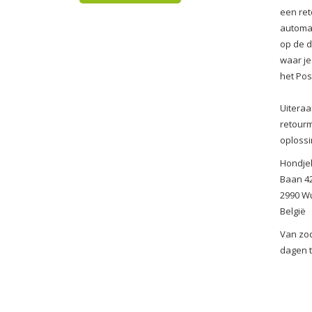
een ret
automat
op de d
waar je
het Pos
Uiteraa
retourm
oplossi
Hondje
Baan 4
2990 W
België
Van zod
dagen t