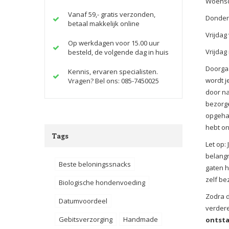
Woensd
Vanaf 59,- gratis verzonden,
Donder
betaal makkelijk online
Vrijdag
Op werkdagen voor 15.00 uur
Vrijdag
besteld, de volgende dag in huis
Doorgaa
Kennis, ervaren specialisten.
wordt j
Vragen? Bel ons: 085-7450025
door na
bezorge
opgehaa
hebt o
Tags
Let op:
belangr
Beste beloningssnacks
gaten 
zelf be
Biologische hondenvoeding
Zodra d
Datumvoordeel
verdere
Gebitsverzorging
Handmade
ontsta