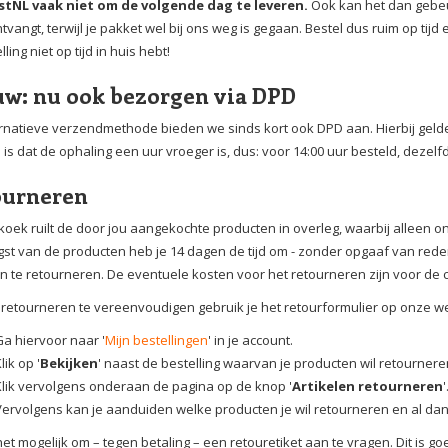
stNL vaak niet om de volgende dag te leveren.
Ook kan het dan gebeur
tvangt, terwijl je pakket wel bij ons weg is gegaan. Bestel dus ruim op tijd 
lling niet op tijd in huis hebt!
w: nu ook bezorgen via DPD
ernatieve verzendmethode bieden we sinds kort ook DPD aan. Hierbij gelde
l is dat de ophaling een uur vroeger is, dus: voor 14:00 uur besteld, deze
ourneren
oek ruilt de door jou aangekochte producten in overleg, waarbij alleen
st van de producten heb je 14 dagen de tijd om - zonder opgaaf van re
en te retourneren. De eventuele kosten voor het retourneren zijn voor de
retourneren te vereenvoudigen gebruik je het retourformulier op onze we
Ga hiervoor naar '
Mijn bestellingen
' in je account.
lik op '
Bekijken
' naast de bestelling waarvan je producten wil retournere
Klik vervolgens onderaan de pagina op de knop '
Artikelen retourneren
'
Vervolgens kan je aanduiden welke producten je wil retourneren en al da
het mogelijk om – tegen betaling – een retouretiket aan te vragen. Dit is 