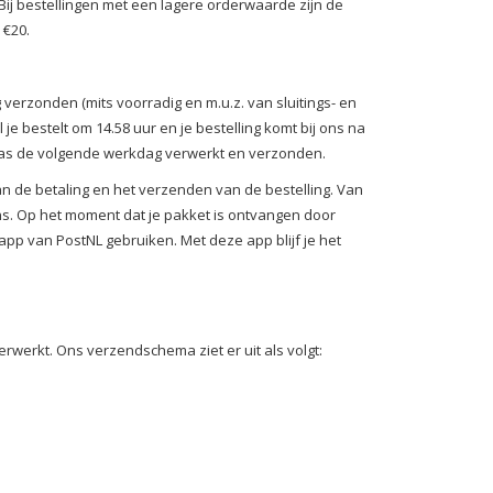
ij bestellingen met een lagere orderwaarde zijn de
 €20.
verzonden (mits voorradig en m.u.z. van sluitings- en
 je bestelt om 14.58 uur en je bestelling komt bij ons na
 pas de volgende werkdag verwerkt en verzonden.
an de betaling en het verzenden van de bestelling. Van
 ons. Op het moment dat je pakket is ontvangen door
 app van PostNL gebruiken. Met deze app blijf je het
werkt. Ons verzendschema ziet er uit als volgt: