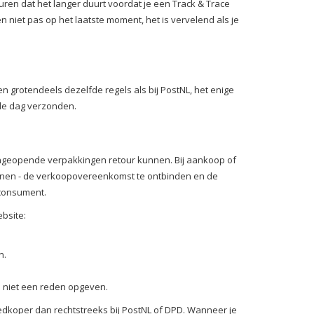
en dat het langer duurt voordat je een Track & Trace
en niet pas op het laatste moment, het is vervelend als je
n grotendeels dezelfde regels als bij PostNL, het enige
lfde dag verzonden.
 ongeopende verpakkingen retour kunnen. Bij aankoop of
denen - de verkoopovereenkomst te ontbinden en de
 consument.
bsite:
n.
.
n niet een reden opgeven.
goedkoper dan rechtstreeks bij PostNL of DPD. Wanneer je