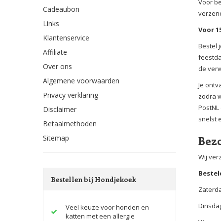
Voor be
Cadeaubon
verzend
Links
Voor 1
Klantenservice
Bestel 
Affiliate
feestda
Over ons
de verw
Algemene voorwaarden
Je ontv
Privacy verklaring
zodra w
PostNL 
Disclaimer
snelst 
Betaalmethoden
Sitemap
Bezo
Wij ver
Bestel
Bestellen bij Hondjekoek
Zaterd
Dinsdag
Veel keuze voor honden en
katten met een allergie