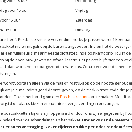
ag voor 15 uur
Donderdag
dag voor 15 uur
Vrijdag
 voor 15 uur
Zaterdag
 na 15 uur
Dinsdag
ns heeft PostNL de snelste verzendmethode. Je pakket wordt 1 keer aang
e pakket indien mogelijk bij de buren aangeboden. Indien het de bezorger 
ar een willekeurig, maar meestal dichtstbijzijnde postkantoor bij jou in de 
n bij de door jouw gewenste afhaal locatie. Het pakket blijft hier een week 
ld, dan wordt het retour gezonden naar ons. Controleer voor de meeste a
ntvangen.
 Je wordt voortaan alleen via de mail of PostNL-app op de hoogte gehoude
ijk om je e-mailadres goed door te geven, via de track & trace code die je 
houden. Ook is het handig om een
PostNL account
aan te maken. Met dit ac
zorgtijd of -plaats kiezen en updates over je zendingen ontvangen.
e postpakketten bij ons zijn opgehaald of door ons zijn afgegeven bij Po
 invloed over de afhandeling van het pakket.
Ondanks dat de meeste p
at er soms vertraging. Zeker tijdens drukke periodes rondom fee