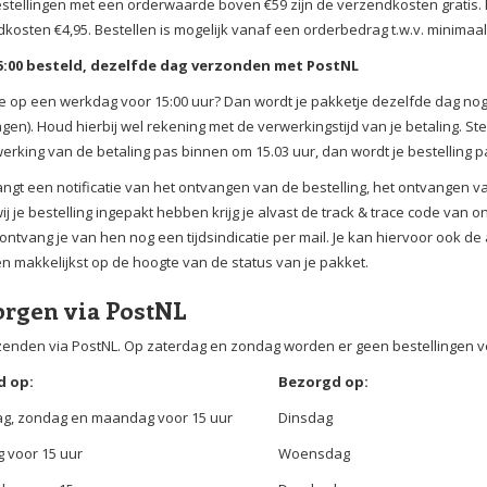
stellingen met een orderwaarde boven €59 zijn de verzendkosten gratis. B
kosten €4,95. Bestellen is mogelijk vanaf een orderbedrag t.w.v. minimaal
5:00 besteld, dezelfde dag verzonden met PostNL
je op een werkdag voor 15:00 uur? Dan wordt je pakketje dezelfde dag nog 
gen). Houd hierbij wel rekening met de verwerkingstijd van je betaling. Stel
erking van de betaling pas binnen om 15.03 uur, dan wordt je bestelling
angt een notificatie van het ontvangen van de bestelling, het ontvangen v
ij je bestelling ingepakt hebben krijg je alvast de track & trace code van
ontvang je van hen nog een tijdsindicatie per mail. Je kan hiervoor ook de
en makkelijkst op de hoogte van de status van je pakket.
rgen via PostNL
zenden via PostNL. Op zaterdag en zondag worden er geen bestellingen ver
d op:
Bezorgd op:
ag, zondag en maandag voor 15 uur
Dinsdag
 voor 15 uur
Woensdag