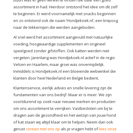
buurt was er geen winkel te vinden die daar een goed
assortiment in had. Hierdoor ontstond het idee om dit zelf
te beginnen. Er werd voornamelijk met snacks begonnen
en zo ontstond ook de naam ‘Hondjekoek.nl’, een knipoog
naar de lekkernijen die werden aangeboden.
Al snel werd het assortiment aangevuld met natuurlijke
voeding, hoogwaardige supplementen en origineel
speelgoed zonder gifstoffen. Ook katten werden niet
vergeten. Jarenlang was Hondjekoek.nl actief in de regio
Velsen en Haarlem, maar groei was onvermijdelijk.
Inmiddels is Hondjekoek.nl een bloeiende webwinkel die
klanten door heel Nederland en België bedient.
Klantenservice, eerlijk advies en snelle levering zijn de
fundamenten van ons bedrijf. Maar er is meer. We zijn
voortdurend op zoek naar nieuwe merken en producten
om ons assortiment te verrijken. Vastbesloten om bij te
dragen aan de gezondheid en het welzijn van jouw hond
of kat staan wij altijd klaar om te helpen. Neem dan ook
gerust
contact met ons op
als je vragen hebt of
lees onze