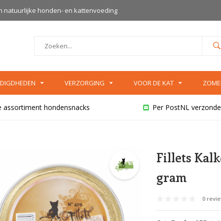
an natuurlijke honden- en kattenvoeding
DIGDHEDEN
VERZORGING
VOOR DE KAT
ZOME
e assortiment hondensnacks
Per PostNL verzonde
Fillets Kal
gram
0 revi