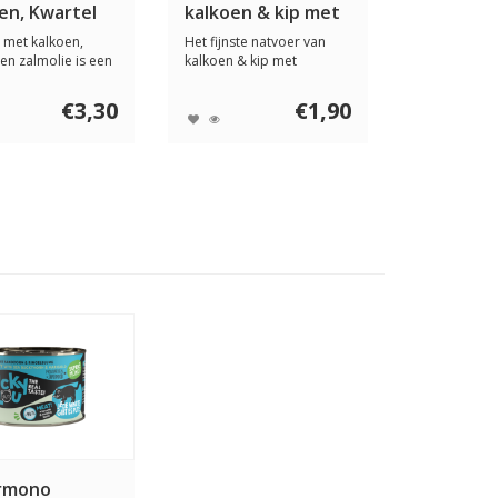
en, Kwartel
kalkoen & kip met
lmolie
gamander 100
 met kalkoen,
Het fijnste natvoer van
gram
 en zalmolie is een
kalkoen & kip met
t vo...
gamander en lijnza...
€3,30
€1,90
rmono