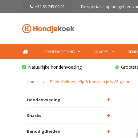
+31 85 745 00 25
De specialist op het gebied v
HONDENVOEDING
SNACKS
BENO
Natuurlijke hondenvoeding
Grootst
Home
Fillets Kalkoen, Kip & Konijn in jelly 85 gram
Hondenvoeding
Snacks
Benodigdheden