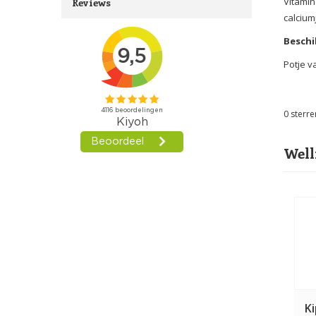
Vitamin
Reviews
calcium
Beschi
Potje v
0
sterre
Well
K