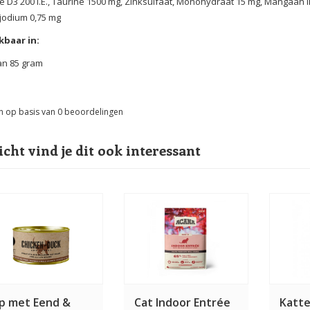
e D3 200 I.E., Taurine 1500 mg, Zinksulfaat, Monohydraat 15 mg, Mangaan 
jodium 0,75 mg
kbaar in:
an 85 gram
n op basis van
0
beoordelingen
icht vind je dit ook interessant
ip met Eend &
Cat Indoor Entrée
Katte