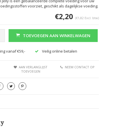
 in Jelly is een gebalanceerde complete voeding voor uw
voedingsstoffen voorziet, geschikt als dagelijkse voeding.
€2,20
(€1,82 Excl. btw)
TOEVOEGEN AAN WINKELWAGEN
ing vanaf €59,-
Veilig online betalen
AAN VERLANGLIJST
NEEM CONTACT OP
TOEVOEGEN
ly