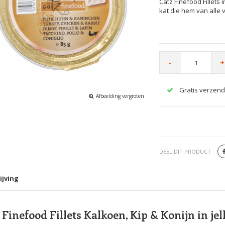
Catz Finefood Fillets
kat die hem van alle 
-
+
Gratis verzend
Afbeelding vergroten
DEEL DIT PRODUCT
ijving
 Finefood Fillets Kalkoen, Kip & Konijn in jel