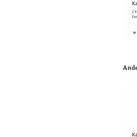
Ka
Ce
Ee
lie
Ande
K