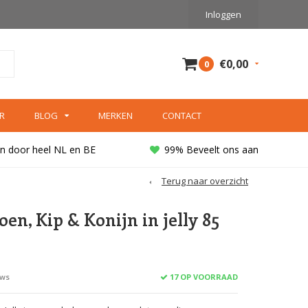
Inloggen
€0,00
0
R
BLOG
MERKEN
CONTACT
n door heel NL en BE
99% Beveelt ons aan
Terug naar overzicht
koen, Kip & Konijn in jelly 85
17 OP VOORRAAD
ews