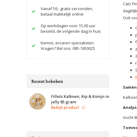
Catz Fi
Vanaf 59,- gratis verzonden,
dagelij
betaal makkelijk online
Ook voe
Op werkdagen voor 15.00 uur
besteld, de volgende dag in huis
f
Kennis, ervaren specialisten.
Vragen? Bel ons: 085-7450025
Recent bekeken
Samens
Fillets Kalkoen, Kip & Konijn in
Kalkoen
jelly 85 gram
Bekijk product
Analys
Vocht 8
Toevo