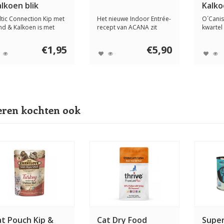
lkoen blik
Kalko
en Za
ltic Connection Kip met
Het nieuwe Indoor Entrée-
O´Canis
nd & Kalkoen is met
recept van ACANA zit
kwartel
fde ontwi...
boordevol sch...
complee
€1,95
€5,90
ren kochten ook
at Pouch Kip &
Cat Dry Food
Supe