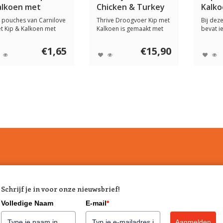
alkoen met
Chicken & Turkey
Kalko
aleriaan 85 gram
1,5 kg
 pouches van Carnilove
Thrive Droogvoer Kip met
Bij dez
t Kip & Kalkoen met
Kalkoen is gemaakt met
bevat ie
leriaan voo...
90% kip en k...
slechts 
€1,65
€15,90
Schrijf je in voor onze nieuwsbrief!
Volledige Naam
E-mail
*
Aanmelden