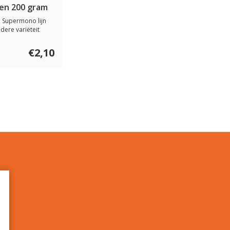
en 200 gram
e Supermono lijn
dere variëteit
éé...
€2,10