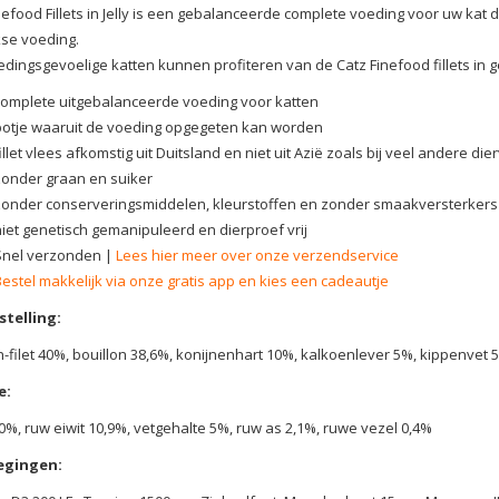
nefood Fillets in Jelly is een gebalanceerde complete voeding voor uw kat d
kse voeding.
dingsgevoelige katten kunnen profiteren van de Catz Finefood fillets in gel
complete uitgebalanceerde voeding voor katten
potje waaruit de voeding opgegeten kan worden
illet vlees afkomstig uit Duitsland en niet uit Azië zoals bij veel andere di
zonder graan en suiker
zonder conserveringsmiddelen, kleurstoffen en zonder smaakversterkers
niet genetisch gemanipuleerd en dierproef vrij
Snel verzonden |
Lees hier meer over onze verzendservice
Bestel makkelijk via onze gratis app en kies een cadeautje
telling:
-filet 40%, bouillon 38,6%, konijnenhart 10%, kalkoenlever 5%, kippenvet 
e:
0%, ruw eiwit 10,9%, vetgehalte 5%, ruw as 2,1%, ruwe vezel 0,4%
egingen: