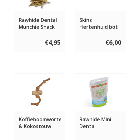
Rawhide Dental
Skinz
Munchie Snack
Hertenhuid bot
35 stuks
€4,95
€6,00
Koffieboomwortel
Rawhide Mini
& Kokostouw
Dental
Impressed 7
stuks