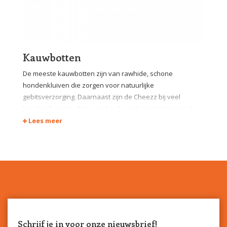
Kauwbotten
De meeste kauwbotten zijn van rawhide, schone
hondenkluiven die zorgen voor natuurlijke
gebitsverzorging. Daarnaast zijn de Cheezz bij veel
honden favoriet, dit is een harde gedroogde kaassnack.
Rijststangen, gevulde botten en rawhide omhuld met
Lees meer
gedroogd vlees of vis vullen het assortiment aan.
Schrijf je in voor onze nieuwsbrief!