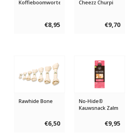
Koffieboomwortel
Cheezz Churpi
€8,95
€9,70
Rawhide Bone
No-Hide®
Kauwsnack Zalm
Multipack
€6,50
€9,95