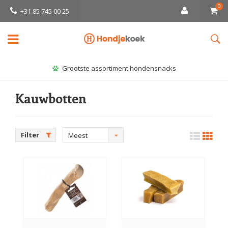
0
+31 85 745 00 25
Grootste assortiment hondensnacks
Kauwbotten
Filter
Meest
bekeken