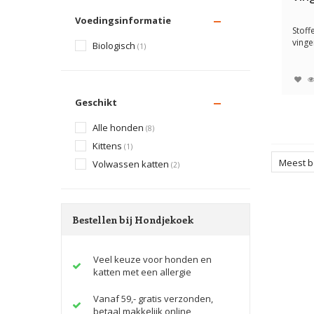
Voedingsinformatie
Stoff
vinge
Biologisch
(1)
zilver
Geschikt
Alle honden
(8)
Kittens
(1)
Meest 
Volwassen katten
(2)
Bestellen bij Hondjekoek
Veel keuze voor honden en
katten met een allergie
Vanaf 59,- gratis verzonden,
betaal makkelijk online