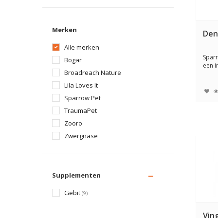
Merken
Den
Alle merken
Sparr
Bogar
een i
Broadreach Nature
mengs
Lila Loves It
Sparrow Pet
TraumaPet
Zooro
Zwergnase
Supplementen
Gebit
(9)
Vin