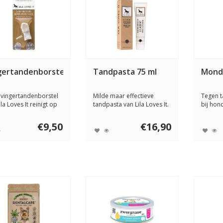
gertandenborstel
Tandpasta 75 ml
Mondg
vingertandenborstel
Milde maar effectieve
Tegen t
ila Loves It reinigt op
tandpasta van Lila Loves It.
bij hon
...
Het maakt...
mondgel
€9,50
€16,90