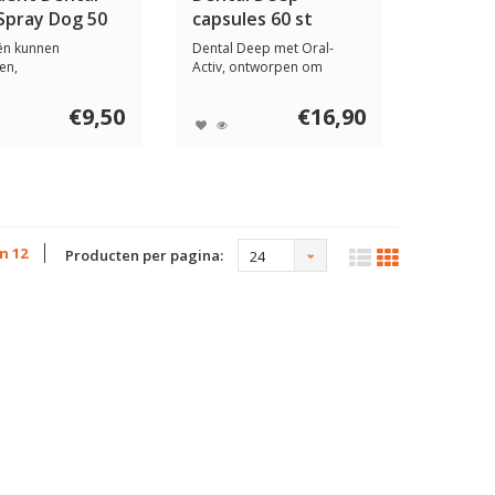
Spray Dog 50
capsules 60 st
ën kunnen
Dental Deep met Oral-
en,
Activ, ontworpen om
eesaandoeningen en
gezonde tanden, tan...
€9,50
€16,90
an 12
Producten per pagina:
24