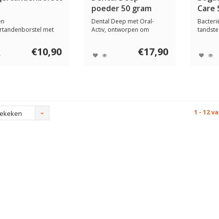
poeder 50 gram
Care 
ml
en
Dental Deep met Oral-
Bacteri
rtandenborstel met
Activ, ontworpen om
tandste
ionen. Reinigt effecti...
gezonde tanden, tan...
tandvl
een sl...
€10,90
€17,90
1 - 12 v
bekeken