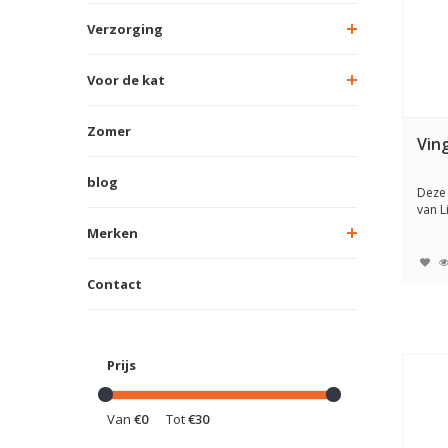
Verzorging
Voor de kat
Zomer
Vin
blog
Deze 
van L
effect
Merken
Contact
Prijs
Van
€0
Tot
€30