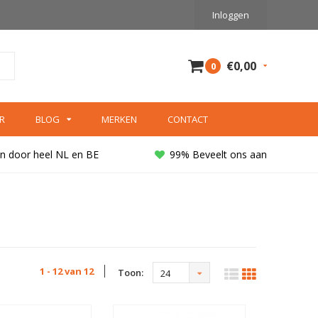
Inloggen
€0,00
0
R
BLOG
MERKEN
CONTACT
n door heel NL en BE
99% Beveelt ons aan
1 - 12 van 12
Toon:
24