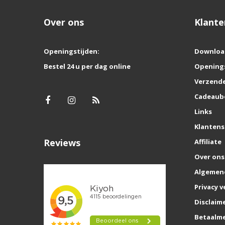
Over ons
Klante
Openingstijden:
Downloa
Bestel 24 u per dag online
Opening
Verzende
Cadeaub
Links
Klantens
Reviews
Affiliate
Over ons
Algemen
Privacy v
Disclaim
Betaalm