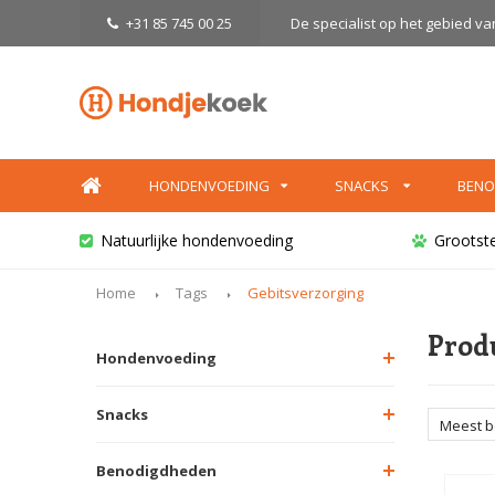
+31 85 745 00 25
De specialist op het gebied v
HONDENVOEDING
SNACKS
BENO
Natuurlijke hondenvoeding
Grootst
Home
Tags
Gebitsverzorging
Prod
Hondenvoeding
Snacks
Meest 
Benodigdheden