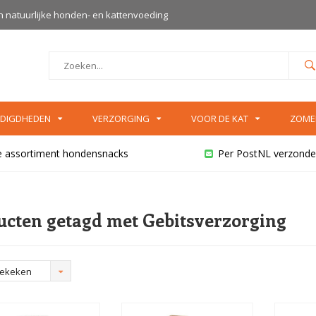
an natuurlijke honden- en kattenvoeding
DIGDHEDEN
VERZORGING
VOOR DE KAT
ZOME
e assortiment hondensnacks
Per PostNL verzonde
ucten getagd met Gebitsverzorging
bekeken