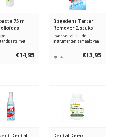
asta 75 ml
Bogadent Tartar
olloïdaal
Remover 2 stuks
r en Tea Tree
ijke
Twee verschillende
tandpasta met
instrumenten gemaakt van
aal Zilver en Tea
een speciaal har...
€14,95
€13,95
dent Dental
Dental Deep