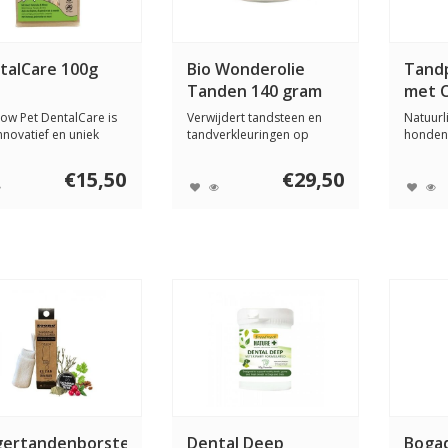
talCare 100g
Bio Wonderolie
Tandp
Tanden 140 gram
met C
Zilve
ow Pet DentalCare is
Verwijdert tandsteen en
Natuurl
Olie
nnovatief en uniek
tandverkleuringen op
honden
el. G...
natuurlijke wij...
Colloïd
Tr...
€15,50
€29,50
gertandenborstel
Dental Deep
Boga