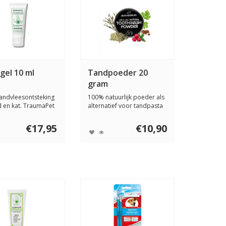
el 10 ml
Tandpoeder 20
gram
andvleesontsteking
100% natuurlijk poeder als
d en kat. TraumaPet
alternatief voor tandpasta
...
voor h...
€17,95
€10,90