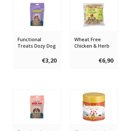
Functional
Wheat Free
Treats Dozy Dog
Chicken & Herb
100 gram
bones 400 gram
€3,20
€6,90