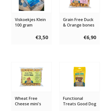
Viskoekjes Klein
Grain Free Duck
100 gram
& Orange bones
400 gram
€3,50
€6,90
Wheat Free
Functional
Cheese mini's
Treats Good Dog
400 gram
100 gram