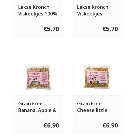
Lakse Kronch
Lakse Kronch
Viskoekjes 100%
Viskoekjes
Zalm
Pocket
€5,70
€5,70
Grain Free
Grain Free
Banana, Apple &
Cheese little
Blueberry bones
bones 400 gram
400 gram
€6,90
€6,90