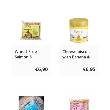
Wheat Free
Cheese biscuit
Salmon &
with Banana &
Seaweed bones
Peanut Butter
400 gram
100 gram
€6,90
€6,95