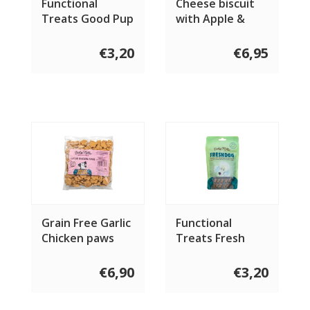
Functional
Cheese biscuit
Treats Good Pup
with Apple &
100 gram
Cinnamon 100
gram
€3,20
€6,95
Grain Free Garlic
Functional
Chicken paws
Treats Fresh
400 gram
Dog 100 gram
€6,90
€3,20