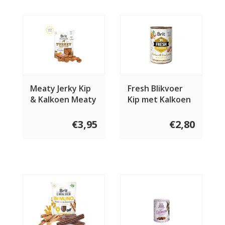
Meaty Jerky Kip
Fresh Blikvoer
& Kalkoen Meaty
Kip met Kalkoen
Coins 80 gram
en Zoete
Aardappel 400
€3,95
€2,80
gram