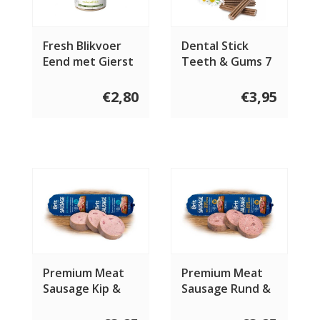
Fresh Blikvoer
Dental Stick
Eend met Gierst
Teeth & Gums 7
400 gram
st
€2,80
€3,95
Premium Meat
Premium Meat
Sausage Kip &
Sausage Rund &
Lam 800 gram
Vis Sport 800
gram