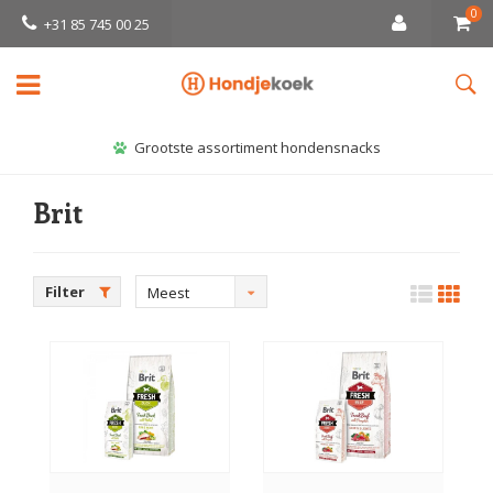
0
+31 85 745 00 25
Grootste assortiment hondensnacks
Brit
Filter
Meest
bekeken