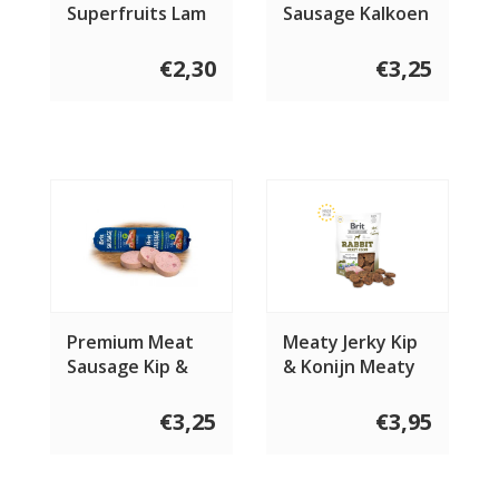
Superfruits Lam
Sausage Kalkoen
100 gram
800 gram
€2,30
€3,25
Premium Meat
Meaty Jerky Kip
Sausage Kip &
& Konijn Meaty
Hert 800 gram
Coins 80 gram
€3,25
€3,95