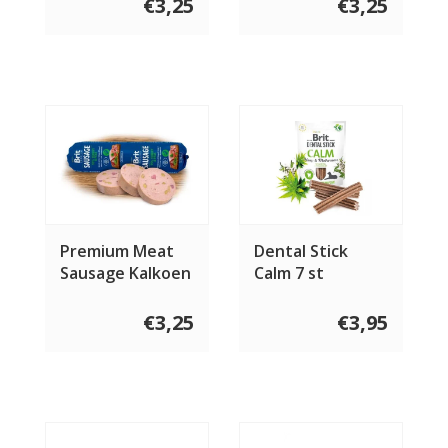
€3,25
€3,25
Premium Meat
Dental Stick
Sausage Kalkoen
Calm 7 st
& Erwten 800
gram
€3,25
€3,95