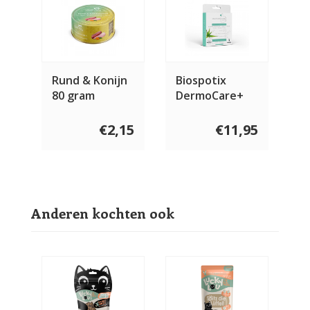
Rund & Konijn
Biospotix
80 gram
DermoCare+
spot on kat 5 x
1 ml pipetten
€2,15
€11,95
Anderen kochten ook