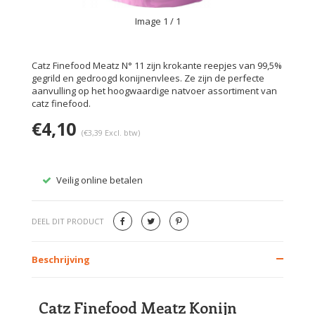
Image
1
/ 1
Catz Finefood Meatz N° 11 zijn krokante reepjes van 99,5%
gegrild en gedroogd konijnenvlees. Ze zijn de perfecte
aanvulling op het hoogwaardige natvoer assortiment van
catz finefood.
€4,10
(€3,39 Excl. btw)
Veilig online betalen
Gratis
DEEL DIT PRODUCT
Beschrijving
Catz Finefood Meatz Konijn