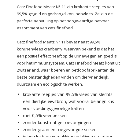
Catz Finefood Meatz N° 11 zijn krokante reepjes van
99,5% gegrild en gedroogd konijnenvlees.
Ze zijn de
perfecte aanvulling op het hoogwaardige natvoer
assortiment van catz finefood.
Catz finefood Meatz N° 11 bevat naast 99,5%
konijnenvlees cranberry, waarvan bekend is dat het
een positief effect heeft op de urinewegen en goed is
voor het immuunsysteem. Catz Finefood Meatz komt uit
Zwitserland, waar boeren en petfoodfabrikanten de
beste omstandigheden vinden om diervriendelijk,
duurzaam en ecologisch te werken.
krokante reepjes van 99,5% vlees
van slechts
één dierlijke eiwitbron, wat vooral belangrijk is
voor voedingsgevoelige katten
met 0,5% veenbessen
zonder kunstmatige toevoegingen
zonder graan en toegevoegde suiker
in hersluitbare verpakking en blijven daardoor