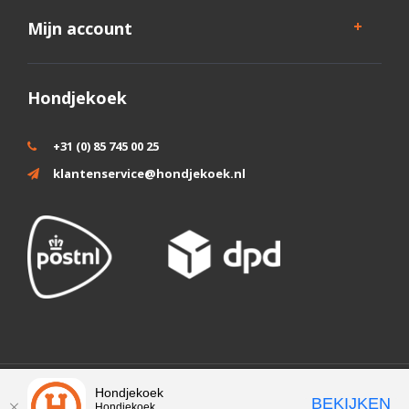
Mijn account
Hondjekoek
+31 (0) 85 745 00 25
klantenservice@hondjekoek.nl
Wij slaan cookies op om onze website te verbeteren. Is dat akkoord?
Hondjekoek
BEKIJKEN
Hondjekoek