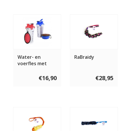
Water- en
RaBraidy
voerfles met
travel bowl
€16,90
€28,95