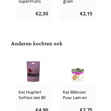
Superfruits
gram
Lam 100 gram
€2,30
€2,15
Anderen kochten ook
Kat Hupferl
Kat Blikvoer
Softies lam 80
Puur Lam en
gram
Rund 200 gram
€4,90
€2,75