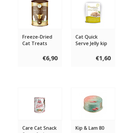
Freeze-Dried
Cat Quick
Cat Treats
Serve Jelly kip
Lamb Treats
& lam 70 gram
50 gram
€6,90
€1,60
Care Cat Snack
Kip & Lam 80