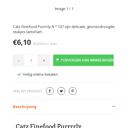
Image
1
/ 1
Catz Finefood Purrrrly N ° 107 zijn delicate, gevriesdroogde
stukjes lamshart.
€6,10
(€5,04 Excl. btw)
-
+
TOEVOEGEN AAN WINKELWAGEN
Veilig online betalen
Gratis
DEEL DIT PRODUCT
Beschrijving
Catz Finefood Purrrrly