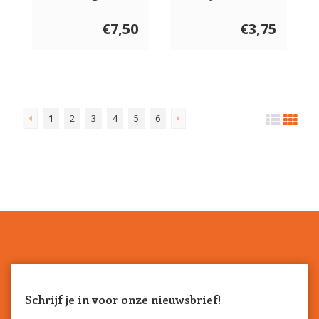
gram
€7,50
€3,75
1
2
3
4
5
6
Schrijf je in voor onze nieuwsbrief!