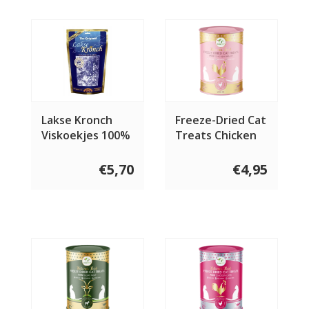
Lakse Kronch
Freeze-Dried Cat
Viskoekjes 100%
Treats Chicken
Zalm
Breast Treats 50
gram
€5,70
€4,95