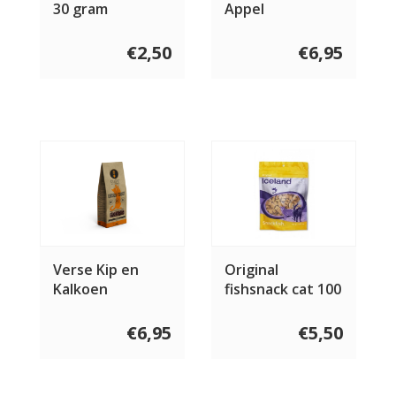
30 gram
Appel
kattensnoepjes
250 gram
€2,50
€6,95
Verse Kip en
Original
Kalkoen
fishsnack cat 100
kattensnoepjes
gram
250 gram
€6,95
€5,50