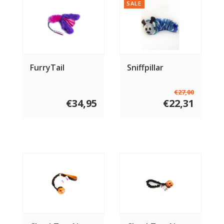
SALE
FurryTail
Sniffpillar
€27,00
€34,95
€22,31