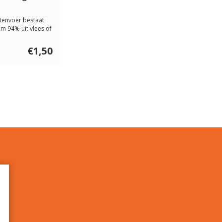
ttenvoer bestaat
im 94% uit vlees of
...
€1,50