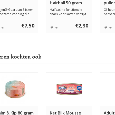
Hairball 50 gram
pulle
gram
ijen® Guardian 8 is een
Halfzachte functionele
Of het 
edzame voeding die
snack voor katten verrijkt
barbecu
ciaal is ...
met psylli...
beef bur
€7,50
€2,30
ren kochten ook
alm & Kip 80 gram
Kat Blik Mousse
Adult