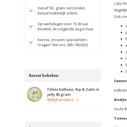
Catz Fi
Vanaf 59,- gratis verzonden,
dagelij
betaal makkelijk online
Ook voe
Op werkdagen voor 15.00 uur
besteld, de volgende dag in huis
f
Kennis, ervaren specialisten.
Vragen? Bel ons: 085-7450025
Recent bekeken
Samens
Fillets Kalkoen, Kip & Zalm in
Kalkoen
jelly 85 gram
Bekijk product
Analys
Vocht 8
Toevo