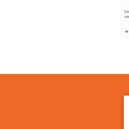
De
va
me