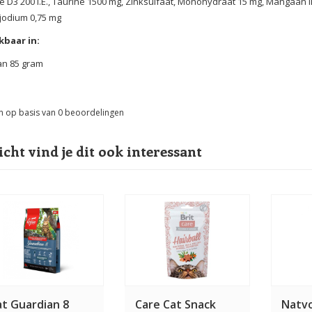
e D3 200 I.E., Taurine 1500 mg, Zinksulfaat, Monohydraat 15 mg, Mangaan 
jodium 0,75 mg
kbaar in:
an 85 gram
n op basis van
0
beoordelingen
icht vind je dit ook interessant
at Guardian 8
Care Cat Snack
Natvo