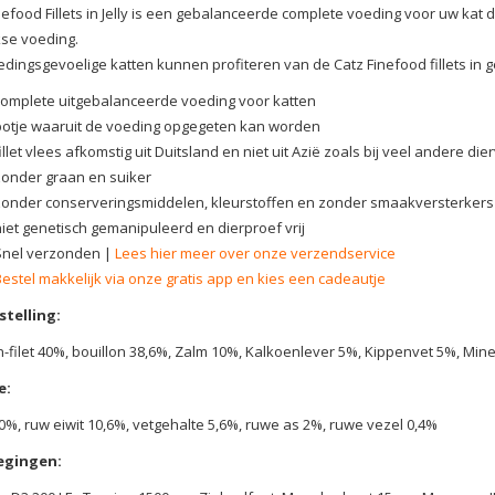
nefood Fillets in Jelly is een gebalanceerde complete voeding voor uw kat d
kse voeding.
dingsgevoelige katten kunnen profiteren van de Catz Finefood fillets in gel
complete uitgebalanceerde voeding voor katten
potje waaruit de voeding opgegeten kan worden
illet vlees afkomstig uit Duitsland en niet uit Azië zoals bij veel andere di
zonder graan en suiker
zonder conserveringsmiddelen, kleurstoffen en zonder smaakversterkers
niet genetisch gemanipuleerd en dierproef vrij
Snel verzonden |
Lees hier meer over onze verzendservice
Bestel makkelijk via onze gratis app en kies een cadeautje
telling:
-filet 40%, bouillon 38,6%, Zalm 10%, Kalkoenlever 5%, Kippenvet 5%, Min
e:
0%, ruw eiwit 10,6%, vetgehalte 5,6%, ruwe as 2%, ruwe vezel 0,4%
egingen: