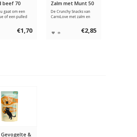
d beef 70
Zalm met Munt 50
gram
nu gaat om een
De Crunchy Snacks van
e of een pulled
CarniLove met zalm en
ger in ...
munt zijn kwalit...
€1,70
€2,85
 Gevogelte &