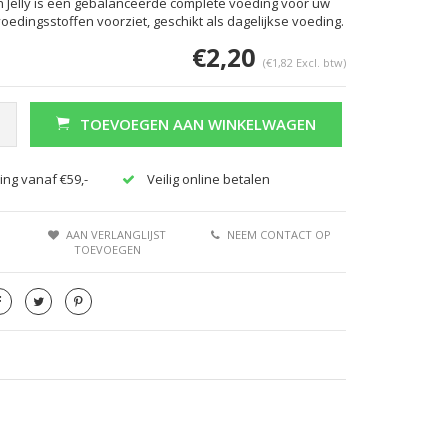
 in Jelly is een gebalanceerde complete voeding voor uw
voedingsstoffen voorziet, geschikt als dagelijkse voeding.
€2,20
(€1,82 Excl. btw)
TOEVOEGEN AAN WINKELWAGEN
ing vanaf €59,-
Veilig online betalen
AAN VERLANGLIJST
NEEM CONTACT OP
TOEVOEGEN