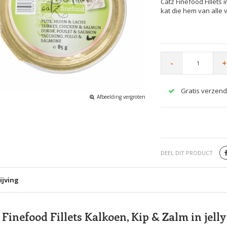
Catz Finefood Fillets
kat die hem van alle 
-
+
Gratis verzend
Afbeelding vergroten
DEEL DIT PRODUCT
ijving
 Finefood Fillets Kalkoen, Kip & Zalm in jelly