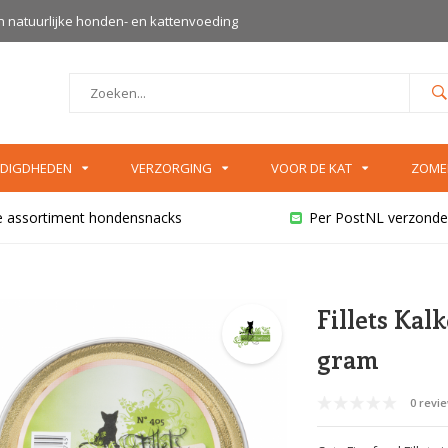
an natuurlijke honden- en kattenvoeding
DIGDHEDEN
VERZORGING
VOOR DE KAT
ZOME
e assortiment hondensnacks
Per PostNL verzonde
Fillets Kal
gram
0 revi