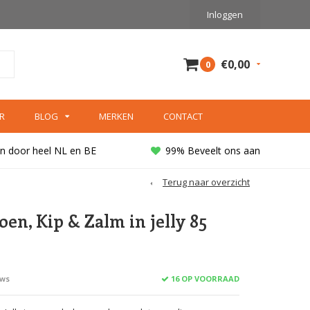
Inloggen
€0,00
0
R
BLOG
MERKEN
CONTACT
n door heel NL en BE
99% Beveelt ons aan
Terug naar overzicht
koen, Kip & Zalm in jelly 85
16 OP VOORRAAD
ews