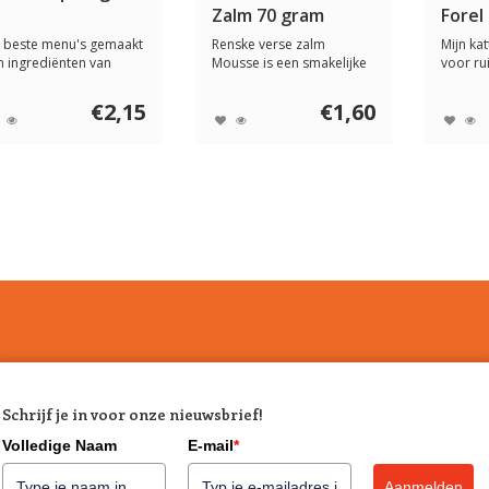
Zalm 70 gram
Forel
 beste menu's gemaakt
Renske verse zalm
Mijn ka
n ingrediënten van
Mousse is een smakelijke
voor ru
nselijke kwa...
complete natvoedi...
vis, orga
€2,15
€1,60
Schrijf je in voor onze nieuwsbrief!
Volledige Naam
E-mail
*
Aanmelden