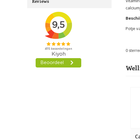
Vitamin
Reviews
calcium
Beschi
Potje v
0
sterre
Well
C