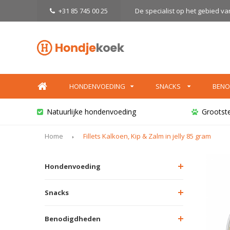
+31 85 745 00 25
De specialist op het gebied v
HONDENVOEDING
SNACKS
BENO
Natuurlijke hondenvoeding
Grootst
Home
Fillets Kalkoen, Kip & Zalm in jelly 85 gram
Hondenvoeding
Snacks
Benodigdheden