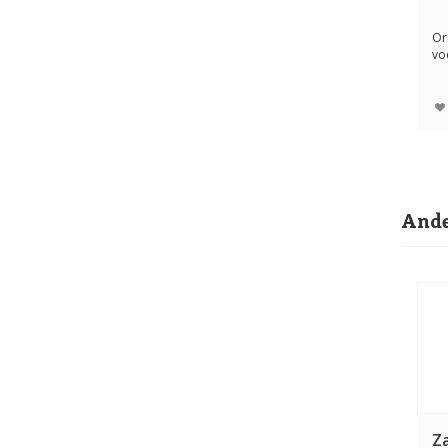
Or
vo
spe
Ande
Z