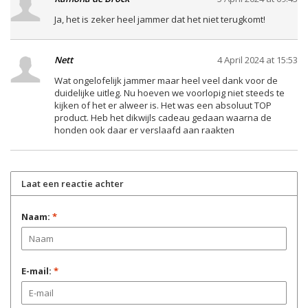
Ja, het is zeker heel jammer dat het niet terugkomt!
Nett
4 April 2024 at 15:53
Wat ongelofelijk jammer maar heel veel dank voor de
duidelijke uitleg. Nu hoeven we voorlopig niet steeds te
kijken of het er alweer is. Het was een absoluut TOP
product. Heb het dikwijls cadeau gedaan waarna de
honden ook daar er verslaafd aan raakten
Laat een reactie achter
Naam:
*
E-mail:
*