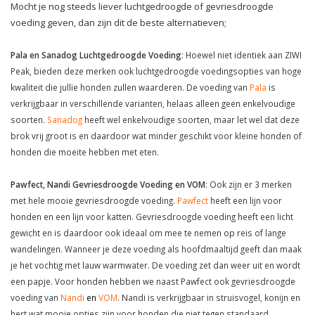
Mocht je nog steeds liever luchtgedroogde of gevriesdroogde
voeding geven, dan zijn dit de beste alternatieven;
Pala en Sanadog Luchtgedroogde Voeding
: Hoewel niet identiek aan ZIWI
Peak, bieden deze merken ook luchtgedroogde voedingsopties van hoge
kwaliteit die jullie honden zullen waarderen. De voeding van
Pala
is
verkrijgbaar in verschillende varianten, helaas alleen geen enkelvoudige
soorten.
Sanadog
heeft wel enkelvoudige soorten, maar let wel dat deze
brok vrij groot is en daardoor wat minder geschikt voor kleine honden of
honden die moeite hebben met eten.
Pawfect, Nandi Gevriesdroogde Voeding en VOM
: Ook zijn er 3 merken
met hele mooie gevriesdroogde voeding.
Pawfect
heeft een lijn voor
honden en een lijn voor katten. Gevriesdroogde voeding heeft een licht
gewicht en is daardoor ook ideaal om mee te nemen op reis of lange
wandelingen. Wanneer je deze voeding als hoofdmaaltijd geeft dan maak
je het vochtig met lauw warmwater. De voeding zet dan weer uit en wordt
een papje. Voor honden hebben we naast Pawfect ook gevriesdroogde
voeding van
Nandi
en
VOM
. Nandi is verkrijgbaar in struisvogel, konijn en
hert wat mooie opties zijn voor honden die niet tegen standaard