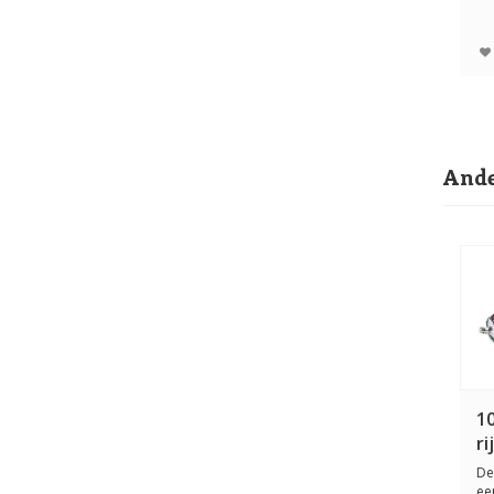
ho
in
Ande
1
ri
De
ee