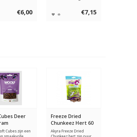
nden. De A...
Ritzenber...
€6,00
€7,15
Cubes Deer
Freeze Dried
gram
Chunkeez Hert 60
gram
oft Cubes zijn een
Akyra Freeze Dried
en smaakvolle
Chunkeez hert zijn puur