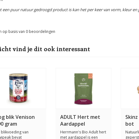
t een puur natuur gedroogd product is kan het per keer van vorm, kleur en g
n op basis van
0
beoordelingen
icht vind je dit ook interessant
g blik Venison
ADULT Hert met
Skinz
90 gram
Aardappel
bot
 blikvoeding van
Herrmann's Bio Adult hert
Natuurl
wipeak bevat
met aardappel is een
gepers