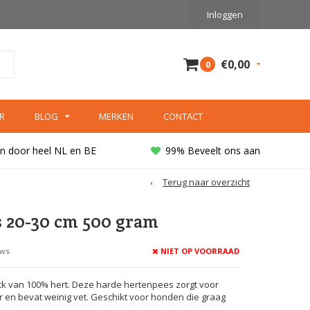
Inloggen
€0,00
0
R
BLOG
MERKEN
CONTACT
n door heel NL en BE
99% Beveelt ons aan
Terug naar overzicht
 20-30 cm 500 gram
NIET OP VOORRAAD
ews
k van 100% hert. Deze harde hertenpees zorgt voor
 en bevat weinig vet. Geschikt voor honden die graag