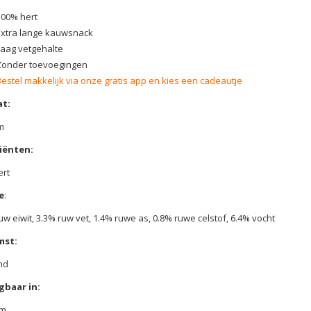
100% hert
Extra lange kauwsnack
Laag vetgehalte
Zonder toevoegingen
Bestel makkelijk via onze gratis app en kies een cadeautje
t:
m
iënten:
ert
e
:
uw eiwit, 3.3% ruw vet, 1.4% ruwe as, 0.8% ruwe celstof, 6.4% vocht
mst:
nd
gbaar in:
am