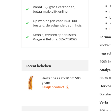
Vanaf 59,- gratis verzonden,
betaal makkelijk online
Op werkdagen voor 15.00 uur
besteld, de volgende dag in huis
Kennis, ervaren specialisten.
Formaa
Vragen? Bel ons: 085-7450025
20-30 c
Ingred
100% h
Recent bekeken
Analys
88.9% r
Hertenpees 20-30 cm 500
gram
Herko
Bekijk product
Duitsla
Verkrij
500 gr