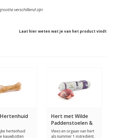
rootte verschillend zijn
Laat hier weten wat je van het product vindt
 Hertenhuid
Hert met Wilde
Paddenstoelen &
Wilde Bessen 2 x
ijke hertenhuid
Vlees en orgaan van hert
400 gram
te kauwbotten
als nummer 1 ingrediënt.