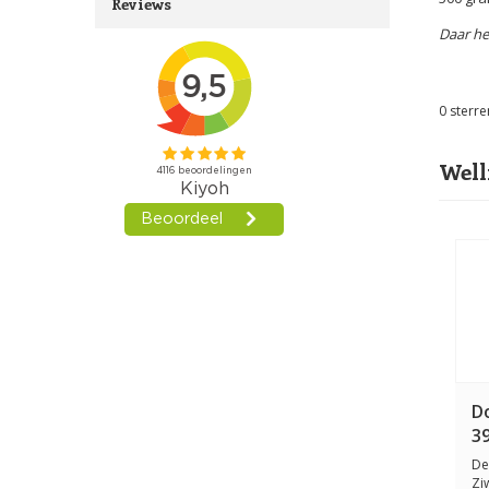
Reviews
Daar he
0
sterre
Well
Do
3
De
Zi