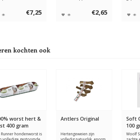
ogwaardige
complete biol...
voor ho
grediënten...
€7,25
€2,65
ren kochten ook
00% worst hert &
Antlers Original
Soft 
jst 400 gram
100 
 Runner hondenworst is
Hertengeweien zijn
Woolf S
n volledige gestoomde
volledig natuurlijk, enorm
zachte 