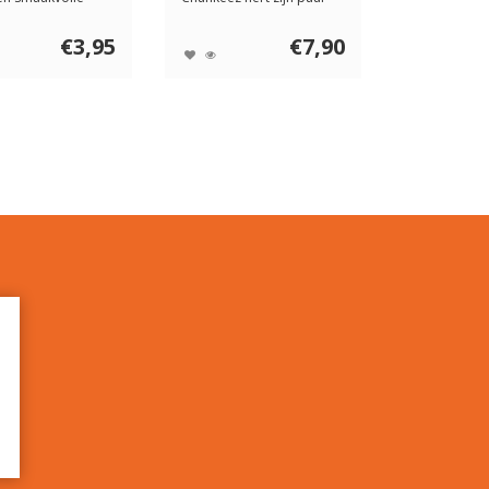
e ges...
natuur, van 100% ...
€3,95
€7,90