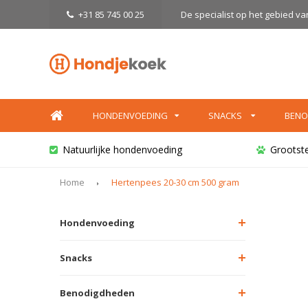
+31 85 745 00 25
De specialist op het gebied v
HONDENVOEDING
SNACKS
BENO
Natuurlijke hondenvoeding
Grootst
Home
Hertenpees 20-30 cm 500 gram
Hondenvoeding
Snacks
Benodigdheden