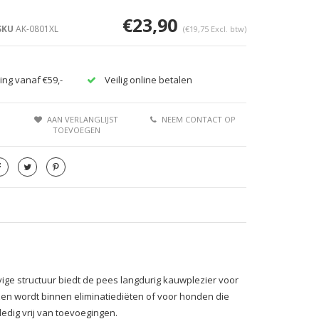
€23,90
SKU
AK-0801XL
(€19,75 Excl. btw)
ing vanaf €59,-
Veilig online betalen
AAN VERLANGLIJST
NEEM CONTACT OP
TOEVOEGEN
ige structuur biedt de pees langdurig kauwplezier voor
ozen wordt binnen eliminatiediëten of voor honden die
edig vrij van toevoegingen.