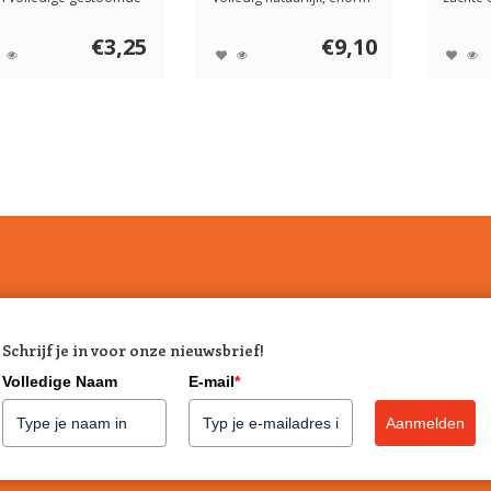
es voedi...
duurzaam, spli...
traktati
€3,25
€9,10
Schrijf je in voor onze nieuwsbrief!
Volledige Naam
E-mail
*
Aanmelden