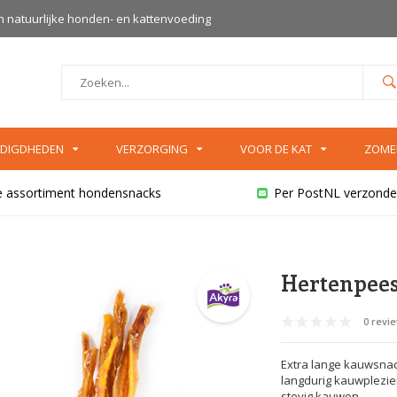
an natuurlijke honden- en kattenvoeding
DIGDHEDEN
VERZORGING
VOOR DE KAT
ZOME
e assortiment hondensnacks
Per PostNL verzonde
Hertenpees
0 revi
Extra lange kauwsnac
langdurig kauwplezier
stevig kauwen.