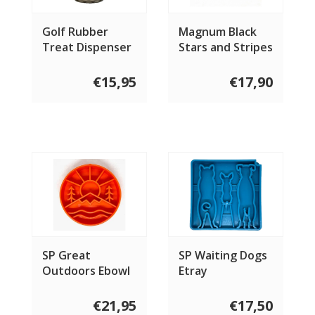
Golf Rubber
Magnum Black
Treat Dispenser
Stars and Stripes
Tug Toy
€15,95
€17,90
SP Great
SP Waiting Dogs
Outdoors Ebowl
Etray
Slow Feeder
€21,95
€17,50