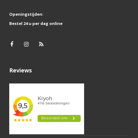
Hondenspeeltjes tegen verveling
Openingstijden:
Alle SodaPup speeltjes hebben wel een manier waarop je
Bestel 24 u per dag online
er snoepjes, snackjes of blikvoer in kan verstoppen. Deze
verrijkingsspeeltjes houden jouw hond lekker bezig en
helpen tegen verveling. Het kauwen, likken en lekkers
vinden en eten werken allemaal rustgevend. Ook is jouw
hond aan het puzzelen om het lekkers te bemachtigen.
Hierdoor is jouw hond mentaal uitgedaagd en voldaan.
Reviews
Voor de hondenspeeltjes tegen verveling zijn de
beloningssnoepjes
heel handig om ze mee te vullen of het
blikvoer voor de hond
.
Hondenspeelgoed zonder
weekmakers
Alle speeltjes van SodaPup worden in Amerika gemaakt,
niet in China. Hierdoor kunnen ze het hele
productieproces van A tot Z zelf inregelen en controleren.
Ze maken alleen gebruik van natuurrubber en ze maken