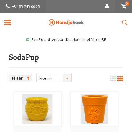
0
+31 85 745 00 25
Per PostNL verzonden door heel NL en BE
SodaPup
Filter
Meest
bekeken