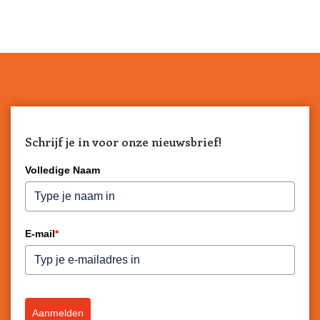
poedervorm. De Boil & Broth bottenbouillons voor
huisdieren zijn in Engeland een groot succes. De bouillons
worden diepgevroren geleverd aan honden- en
kattenbaasjes door heel Engeland. De rest van Europa wil
ook graag genieten van de mooie producten van Boil &
Broth dus ze zijn de bottenbouillon gaan drogen. En wat
blijkt? Er gaan geen voedingsstoffen verloren tijdens het
droogproces.
Schrijf je in voor onze nieuwsbrief!
Bottenbouillon voor de hond
Volledige Naam
Wanneer je maar 1 supplement zou geven aan jouw hond
om zijn gezondheid een geweldige boost te geven, dan
kom je automatisch uit bij bottenbouillon. Bottenbouillon is
rijk aan essentiële aminozuren en collageen. Goed voor
E-mail
*
de darmen, goed voor huid en vacht, heilzaam voor de
gewrichten en pezen en zelfs ondersteunend voor de
lever. Een ander voordeel is dat honden ook gek zijn van
bottenbouillon.
Aanmelden