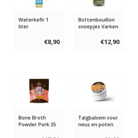
Waterkefir 1
Bottenbouillon
liter
snoepjes Varken
150 gram
€8,90
€12,90
Bone Broth
Talgbalsem voor
Powder Pork 35
neus en poten
gram
100 gram