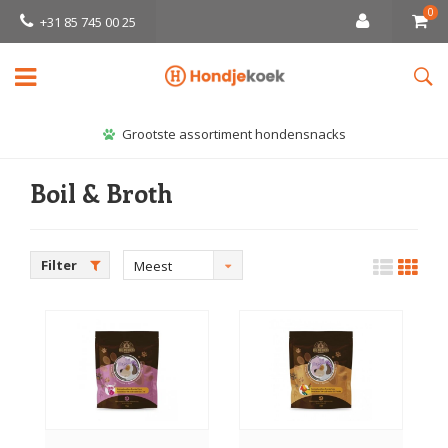
0
+31 85 745 00 25
Grootste assortiment hondensnacks
Boil & Broth
Filter
Meest
bekeken