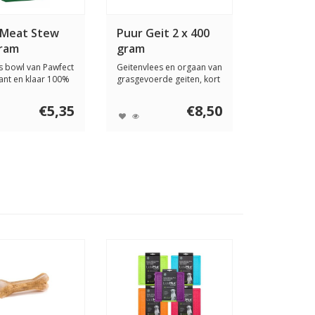
 Meat Stew
Puur Geit 2 x 400
gram
gram
s bowl van Pawfect
Geitenvlees en orgaan van
kant en klaar 100%
grasgevoerde geiten, kort
..
gestoomd...
€5,35
€8,50