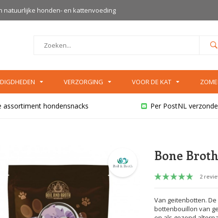
an natuurlijke honden- en kattenvoeding
DIGDHEDEN
VERZORGING
VOOR DE KAT
ZOME
e assortiment hondensnacks
Per PostNL verzonde
Bone Broth
2 revi
Van geitenbotten. De 
bottenbouillon van g
en als gezond alterna