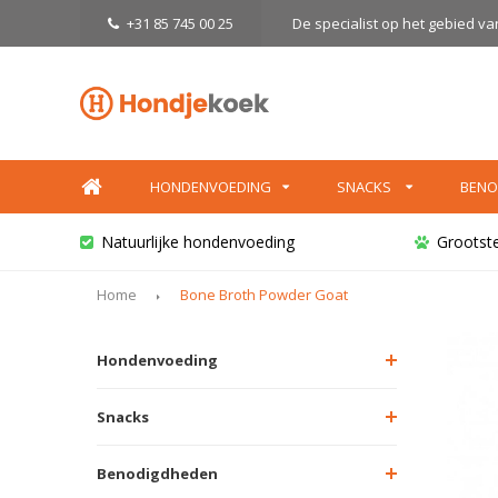
+31 85 745 00 25
De specialist op het gebied v
HONDENVOEDING
SNACKS
BENO
Natuurlijke hondenvoeding
Grootst
Home
Bone Broth Powder Goat
Hondenvoeding
Snacks
Benodigdheden