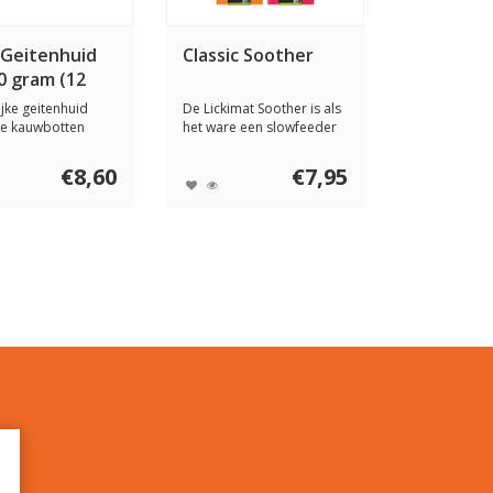
 Geitenhuid
Classic Soother
0 gram (12
ijke geitenhuid
De Lickimat Soother is als
te kauwbotten
het ware een slowfeeder
nden. De A...
voor klei...
€8,60
€7,95