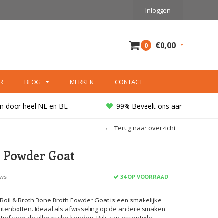
Inloggen
€0,00
0
R
BLOG
MERKEN
CONTACT
n door heel NL en BE
99% Beveelt ons aan
Terug naar overzicht
 Powder Goat
34 OP VOORRAAD
ews
Boil & Broth Bone Broth Powder Goat is een smakelijke
eitenbotten. Ideaal als afwisseling op de andere smaken
tief voor de allergische honden. Rijk aan essentiële