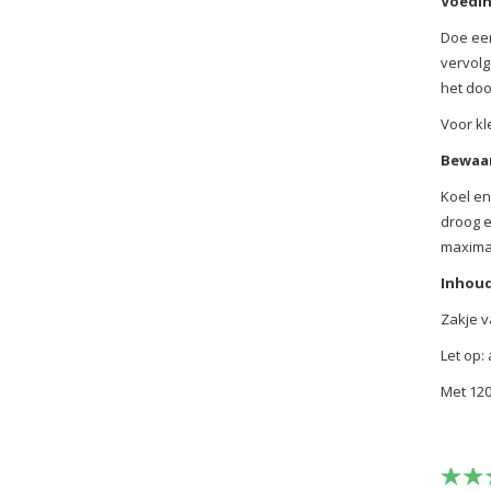
Voedin
Doe een
vervolg
het doo
Voor kl
Bewaar
Koel en
droog e
maxima
Inhoud
Zakje v
Let op:
Met 120