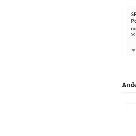
S
P
De
So
ho
Ande