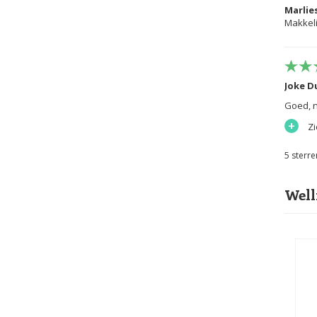
Marlie
Makkelij
Joke D
Goed, n
+
Z
5
sterre
Well