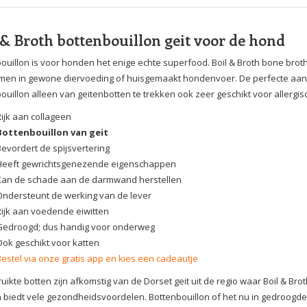
 & Broth bottenbouillon geit voor de hond
ouillon is voor honden het enige echte superfood. Boil & Broth bone brot
en in gewone diervoeding of huisgemaakt hondenvoer. De perfecte aanvu
ouillon alleen van geitenbotten te trekken ook zeer geschikt voor allergi
Rijk aan collageen
Bottenbouillon van geit
Bevordert de spijsvertering
Heeft gewrichtsgenezende eigenschappen
Kan de schade aan de darmwand herstellen
Ondersteunt de werking van de lever
Rijk aan voedende eiwitten
Gedroogd; dus handig voor onderweg
Ook geschikt voor katten
Bestel via onze gratis app en kies een cadeautje
uikte botten zijn afkomstig van de Dorset geit uit de regio waar Boil & B
biedt vele gezondheidsvoordelen. Bottenbouillon of het nu in gedroogde 