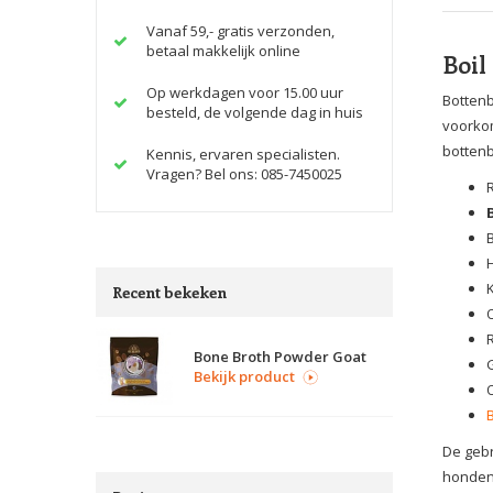
Vanaf 59,- gratis verzonden,
betaal makkelijk online
Boil
Op werkdagen voor 15.00 uur
Bottenb
besteld, de volgende dag in huis
voorkom
bottenb
Kennis, ervaren specialisten.
Vragen? Bel ons: 085-7450025
Recent bekeken
Bone Broth Powder Goat
Bekijk product
De gebr
honden 