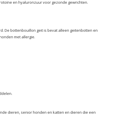
otoïne en hyaluronzuur voor gezonde gewrichten.
ard. De bottenbouillon geit is bevat alleen geitenbotten en
 honden met allergie.
ddelen.
iende dieren, senior honden en katten en dieren die een