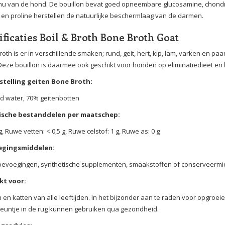
nu van de hond. De bouillon bevat goed opneembare glucosamine, chondr
 en proline herstellen de natuurlijke beschermlaag van de darmen.
ificaties Boil & Broth Bone Broth Goat
Broth is er in verschillende smaken; rund, geit, hert, kip, lam, varken en pa
Deze bouillon is daarmee ook geschikt voor honden op eliminatiedieet en
telling geiten Bone Broth:
rd water, 70% geitenbotten
ische bestanddelen per maatschep:
 g, Ruwe vetten: < 0,5 g, Ruwe celstof: 1 g, Ruwe as: 0 g
egingsmiddelen:
oevoegingen, synthetische supplementen, smaakstoffen of conserveermi
kt voor:
en katten van alle leeftijden. In het bijzonder aan te raden voor opgroe
teuntje in de rug kunnen gebruiken qua gezondheid.