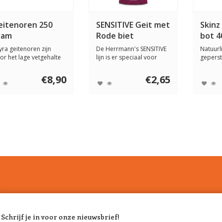
eitenoren 250
SENSITIVE Geit met
Skinz
ram
Rode biet
bot 4
cm)
yra geitenoren zijn
De Herrmann's SENSITIVE
Natuurl
or het lage vetgehalte
lijn is er speciaal voor
gepers
n magere ka...
gevoelige h...
voor ho
€8,90
€2,65
Schrijf je in voor onze nieuwsbrief!