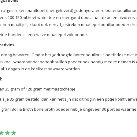
gsadvies:
 afgestreken maatlepel (meegeleverd) gedehydrateerd bottenbouillonpo
ens 100-150 ml heet water toe en roer goed door. Laat afkoelen alvorens 
r hun maaltijd. Je kunt ook een afgestreken maatlepel bouillonpoeder dro
eine honden is een halve maatlepel voldoende.
advies:
 droog bewaren. Omdat het gedroogde bottenbouillon is hoeft deze niet 
n koel, waardoor het bottenbouillon poeder ook handig mee te nemen is
al 3 dagen in de koelkast bewaard worden.
:
an 35 gram of 120 gram met maatschepje.
 als je 35 gram besteld, dan kan het zijn dat dit nog in een potje komt va
 gram Boil & Broth bone broth poeder heb je ongeveer 30 porties waarmee 