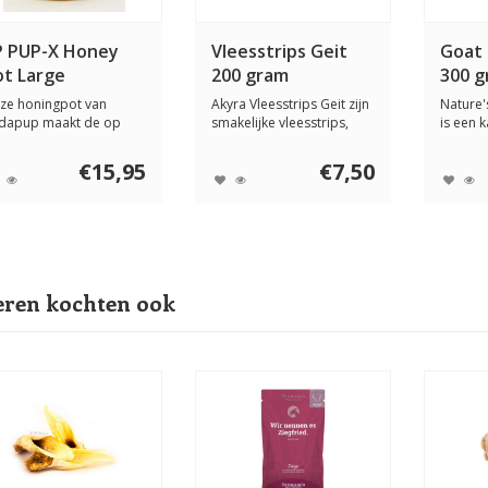
P PUP-X Honey
Vleesstrips Geit
Goat
ot Large
200 gram
300 
ze honingpot van
Akyra Vleesstrips Geit zijn
Nature'
dapup maakt de op
smakelijke vleesstrips,
is een 
ning geïnspireerde...
gemaakt ...
natuurli.
€15,95
€7,50
ren kochten ook