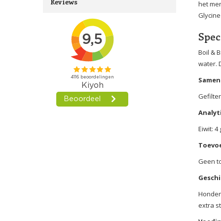
Reviews
het me
Glycine
Spec
Boil & 
water. 
Samens
Gefilte
Analyt
Eiwit: 4
Toevo
Geen t
Geschi
Honden 
extra s