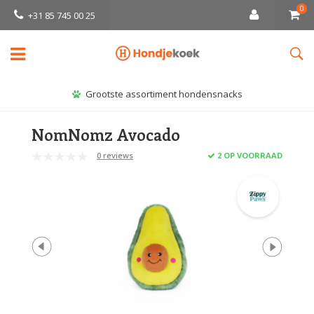
0
+31 85 745 00 25
Grootste assortiment hondensnacks
NomNomz Avocado
0 reviews
2 OP VOORRAAD