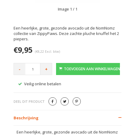
Image
1
/ 1
Een heerlijke, grote, gezonde avocado uit de NomNomz
collectie van ZippyPaws. Deze zachte pluche knuffel het 2
piepers.
€9,95
(€8,22 Excl. btw)
-
+
TOEVOEGEN AAN WINKELWAGEN
Veilig online betalen
Gratis
DEEL DIT PRODUCT
Beschrijving
Een heerlijke, grote, gezonde avocado uit de NomNomz