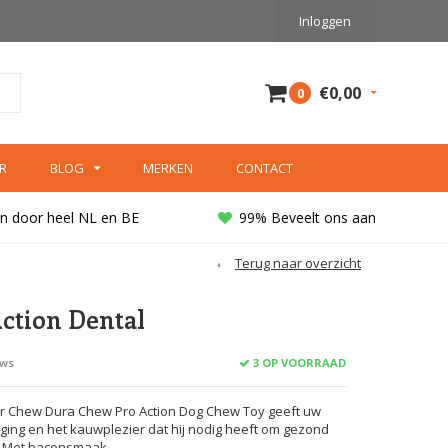
Inloggen
€0,00
0
R
BLOG
MERKEN
CONTACT
n door heel NL en BE
99% Beveelt ons aan
Terug naar overzicht
ction Dental
3 OP VOORRAAD
ews
 Chew Dura Chew Pro Action Dog Chew Toy geeft uw
ging en het kauwplezier dat hij nodig heeft om gezond
n. Met baconsmaak.