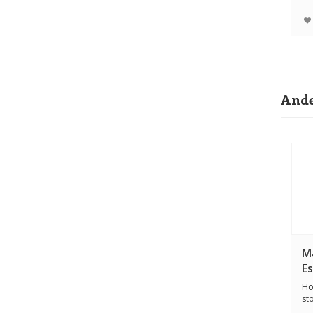
Ge
Ande
M
E
Ho
st
van