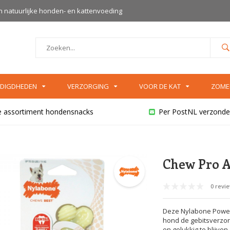
an natuurlijke honden- en kattenvoeding
DIGDHEDEN
VERZORGING
VOOR DE KAT
ZOME
e assortiment hondensnacks
Per PostNL verzonde
Chew Pro A
0 revi
Deze Nylabone Power
hond de gebitsverzor
en gelukkig te blijve