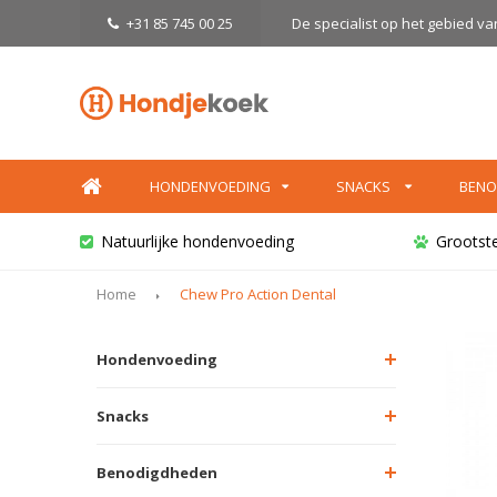
+31 85 745 00 25
De specialist op het gebied v
HONDENVOEDING
SNACKS
BENO
Natuurlijke hondenvoeding
Grootst
Home
Chew Pro Action Dental
Hondenvoeding
Snacks
Benodigdheden