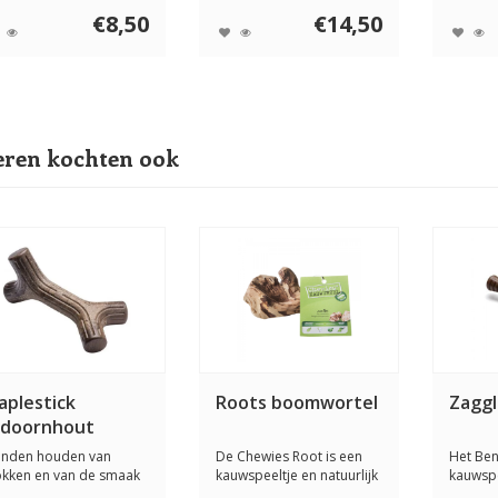
maakt...
i...
€8,50
€14,50
ren kochten ook
aplestick
Roots boomwortel
Zaggl
sdoornhout
nden houden van
De Chewies Root is een
Het Be
okken en van de smaak
kauwspeeltje en natuurlijk
kauwsp
 echt hout. De ...
kauwproduc...
honden