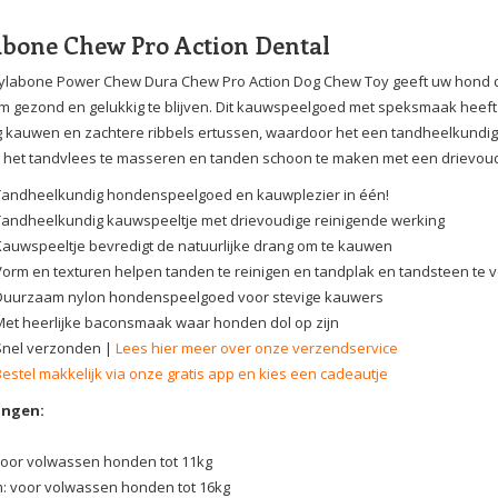
bone Chew Pro Action Dental
labone Power Chew Dura Chew Pro Action Dog Chew Toy geeft uw hond de 
m gezond en gelukkig te blijven. Dit kauwspeelgoed met speksmaak heeft
g kauwen en zachtere ribbels ertussen, waardoor het een tandheelkundig
, het tandvlees te masseren en tanden schoon te maken met een drievoud
Tandheelkundig hondenspeelgoed en kauwplezier in één!
Tandheelkundig kauwspeeltje met drievoudige reinigende werking
Kauwspeeltje bevredigt de natuurlijke drang om te kauwen
Vorm en texturen helpen tanden te reinigen en tandplak en tandsteen te
Duurzaam nylon hondenspeelgoed voor stevige kauwers
Met heerlijke baconsmaak waar honden dol op zijn
Snel verzonden |
Lees hier meer over onze verzendservice
Bestel makkelijk via onze gratis app en kies een cadeautje
ingen:
voor volwassen honden tot 11kg
: voor volwassen honden tot 16kg