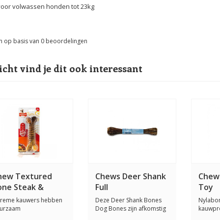
voor volwassen honden tot 23kg
n op basis van
0
beoordelingen
icht vind je dit ook interessant
hew Textured
Chews Deer Shank
Chew F
one Steak &
Full
Toy
heese
treme kauwers hebben
Deze Deer Shank Bones
Nylabon
urzaam
Dog Bones zijn afkomstig
kauwpr
uwspeelgoed nodig!
van Nieuw-Zee...
van hoo