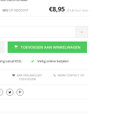
€8,95
SKU
UP-NDD501P
(€7,40 Excl. btw)
TOEVOEGEN AAN WINKELWAGEN
ing vanaf €59,-
Veilig online betalen
AAN VERLANGLIJST
NEEM CONTACT OP
TOEVOEGEN