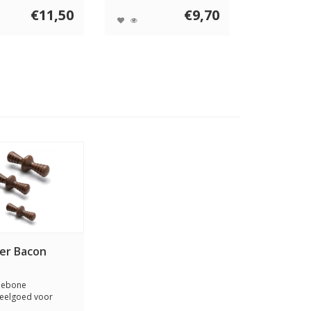
€11,50
€9,70
er Bacon
nebone
eelgoed voor
 is ontworpen om