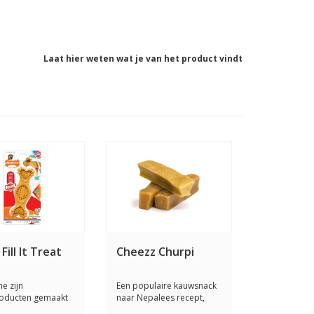
Laat hier weten wat je van het product vindt
ill It Treat
Cheezz Churpi
e zijn
Een populaire kauwsnack
oducten gemaakt
naar Nepalees recept,
gwaardig Nylon,
gemaakt van la...