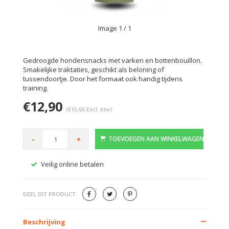
Image
1
/ 1
Gedroogde hondensnacks met varken en bottenbouillon.
Smakelijke traktaties, geschikt als beloning of
tussendoortje. Door het formaat ook handig tijdens
training.
€12,90
(€10,66 Excl. btw)
-
+
TOEVOEGEN AAN WINKELWAGEN
Veilig online betalen
Gratis
DEEL DIT PRODUCT
Beschrijving