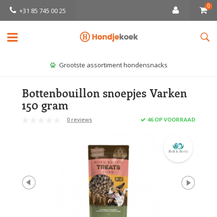
0
+31 85 745 00 25
Grootste assortiment hondensnacks
Bottenbouillon snoepjes Varken
150 gram
0 reviews
46 OP VOORRAAD