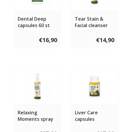
Dental Deep
Tear Stain &
capsules 60 st
Facial cleanser
118 ml
€16,90
€14,90
Relaxing
Liver Care
Moments spray
capsules
hond 236 ml