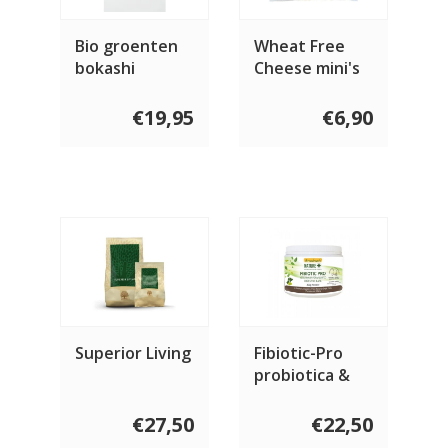
Bio groenten
Wheat Free
bokashi
Cheese mini's
400 gram
€19,95
€6,90
Superior Living
Fibiotic-Pro
probiotica &
vezels poeder
€27,50
€22,50