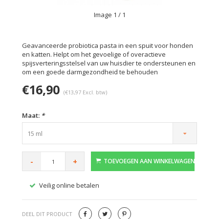
Image
1
/ 1
Geavanceerde probiotica pasta in een spuit voor honden
en katten. Helpt om het gevoelige of overactieve
spijsverteringsstelsel van uw huisdier te ondersteunen en
om een goede darmgezondheid te behouden
€16,90
(€13,97 Excl. btw)
Maat:
*
15 ml
-
+
TOEVOEGEN AAN WINKELWAGEN
Veilig online betalen
Gratis
DEEL DIT PRODUCT