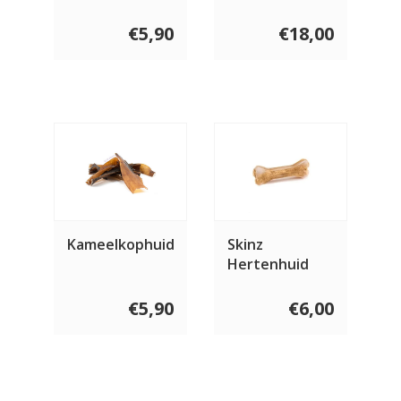
Pindakaas 4
stuks
€5,90
€18,00
Kameelkophuid
Skinz
Hertenhuid
bot
€5,90
€6,00