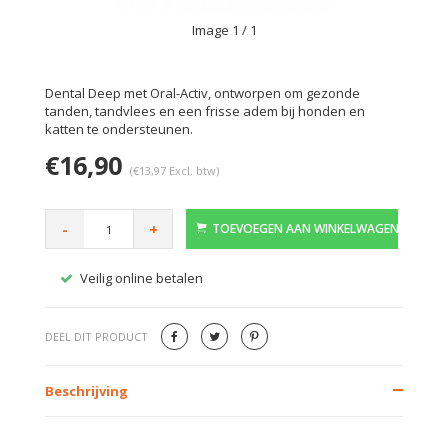
Image
1
/ 1
Dental Deep met Oral-Activ, ontworpen om gezonde
tanden, tandvlees en een frisse adem bij honden en
katten te ondersteunen.
€16,90
(€13,97 Excl. btw)
-
+
TOEVOEGEN AAN WINKELWAGEN
Veilig online betalen
Gratis
DEEL DIT PRODUCT
Beschrijving