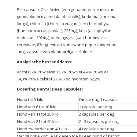
Per capsule: Oral Active (een gepatenteerde mix van
goudsbloem (calendula officinalis), kurkuma (curcuma
longa), chlorella (chlorella vulgaris) en chlorophyta
(haematococcus pluviali), 225mg), kelp (ascophyllum
nodosum, 192mg), voedingsgist (saccharomyces
cerevisae, 83mg), extract van zwarte peper (bioperine,
1mg), capsule van plantaardige cellulose.
Analytische bestanddelen:
Vocht 6,7%, ruw eiwit 12,7%, ruw vet 4,4%, ruwe as
14,1%, ruwe celstof 2,6%, koolhydraten 62,2%.
Dosering Dental Deep Capsules:
Hond tot 5 kilo
Om de dag 1 capsule
Hond van 6 tot 10 kilo
1 capsule per dag
Hond van 11 tot 20 kilo
2 capsules per dag
Hond van 21 tot 40 kilo
2 - 3 capsules per dag
Hond zwaarder dan 40 kilo
4 capsules per dag
Met dit potje kom je 60 dagen toe bij een hond of kat tot