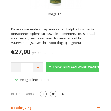
Image
1
/ 1
Deze kalmerende spray voor katten helpt je huisdier te
ontspannen tijdens stressvolle momenten. Het is ideaal
voor reizen, bezoeken aan de dierenarts of bij
vuurwerkangst. Geschikt voor dagelijks gebruik.
€27,90
(€23,06 Excl. btw)
-
+
TOEVOEGEN AAN WINKELWAGEN
Veilig online betalen
Gratis
DEEL DIT PRODUCT
Beschrijving