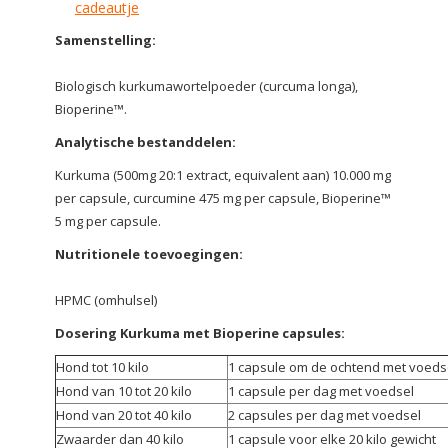
cadeautje
Samenstelling:
Biologisch kurkumawortelpoeder (curcuma longa),
Bioperine™.
Analytische bestanddelen:
Kurkuma (500mg 20:1 extract, equivalent aan) 10.000 mg
per capsule, curcumine 475 mg per capsule, Bioperine™
5 mg per capsule.
Nutritionele toevoegingen:
HPMC (omhulsel)
Dosering Kurkuma met Bioperine capsules:
Hond tot 10 kilo
1 capsule om de ochtend met voeds
Hond van 10 tot 20 kilo
1 capsule per dag met voedsel
Hond van 20 tot 40 kilo
2 capsules per dag met voedsel
Zwaarder dan 40 kilo
1 capsule voor elke 20 kilo gewicht