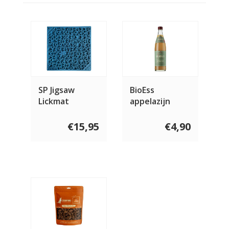
SP Jigsaw
BioEss
Lickmat
appelazijn
natuurtroebel
500 ml
€15,95
€4,90