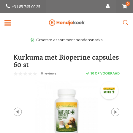
0
+31 85 745 00 25
Grootste assortiment hondensnacks
Kurkuma met Bioperine capsules
60 st
0 reviews
10 OP VOORRAAD