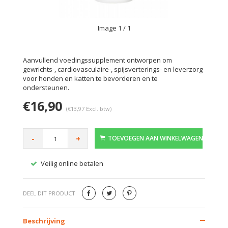
Image
1
/ 1
Aanvullend voedingssupplement ontworpen om
gewrichts-, cardiovasculaire-, spijsverterings- en leverzorg
voor honden en katten te bevorderen en te
ondersteunen.
€16,90
(€13,97 Excl. btw)
-
+
TOEVOEGEN AAN WINKELWAGEN
Veilig online betalen
Gratis
DEEL DIT PRODUCT
Beschrijving