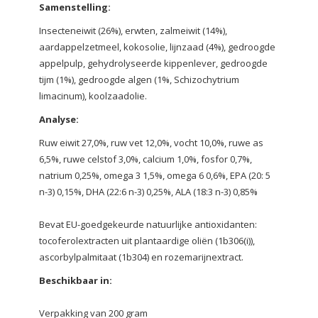
Samenstelling:
Insecteneiwit (26%), erwten, zalmeiwit (14%),
aardappelzetmeel, kokosolie, lijnzaad (4%), gedroogde
appelpulp, gehydrolyseerde kippenlever, gedroogde
tijm (1%), gedroogde algen (1%, Schizochytrium
limacinum), koolzaadolie.
Analyse:
Ruw eiwit 27,0%, ruw vet 12,0%, vocht 10,0%, ruwe as
6,5%, ruwe celstof 3,0%, calcium 1,0%, fosfor 0,7%,
natrium 0,25%, omega 3 1,5%, omega 6 0,6%, EPA (20: 5
n-3) 0,15%, DHA (22:6 n-3) 0,25%, ALA (18:3 n-3) 0,85%
Bevat EU-goedgekeurde natuurlijke antioxidanten:
tocoferolextracten uit plantaardige oliën (1b306(i)),
ascorbylpalmitaat (1b304) en rozemarijnextract.
Beschikbaar in:
Verpakking van 200 gram