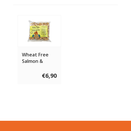
Wheat Free
Salmon &
Seaweed
bones 400
€6,90
gram