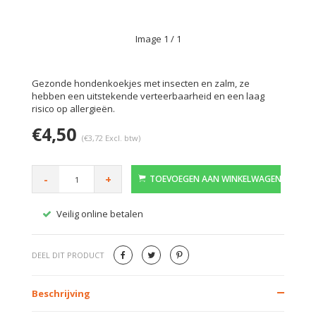
Image
1
/ 1
Gezonde hondenkoekjes met insecten en zalm, ze
hebben een uitstekende verteerbaarheid en een laag
risico op allergieën.
€4,50
(€3,72 Excl. btw)
-
+
TOEVOEGEN AAN WINKELWAGEN
Veilig online betalen
Gratis
DEEL DIT PRODUCT
Beschrijving