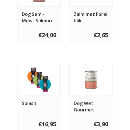
Dog Semi-
Zalm met Forel
Moist Salmon
blik
& Quail
€24,00
€2,65
Splash
Dog Wet
Gourmet
Salmon &
Pheasant 400
€16,95
€3,90
gram