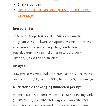
Snel verzonden
Bestel makkelijk via onze gratis app en kies een
cadeautje
Ingrediënten:
44% vis, 23% kip, 14% bouillon, 6% pompoen, 3%
sorghum, 2,3% boekweit, 2% appels, 2% mineralen, 1%
kruidenmengsel (rozemarijn, tijm, goudsbloem,
paardebloem), 1 % zalmolie, 1% peterselie, 0,5%
lijnzaad, 0,2% algen en snijbiet
Analyse:
Ruw eiwit 8,5%, vetgehalte 4%, ruwe as 2%, vocht 75,0%,
ruwe celstof 0,8%, calcium 0,3%, fosfor 0,2%, natrium 0,4
Nutritionele toevoegingsmiddelen per kg:
Vitamine D3 (E671) 250 IE, vitamine E (3a700) 150 mg, zink
(3b606) 15 mg, ijzer (3b103) 12 mg, mangaan (3b502) 3
mg, jodium (3b201) 0,75 mg, koper (E4) ) 0,5 mg, biotine