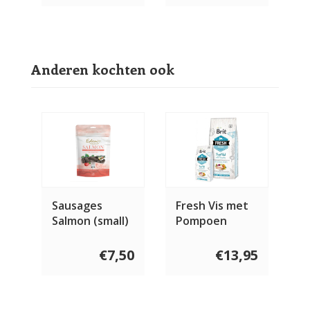
Anderen kochten ook
Sausages
Fresh Vis met
Salmon (small)
Pompoen
10 stuks
Adult Large
€7,50
€13,95