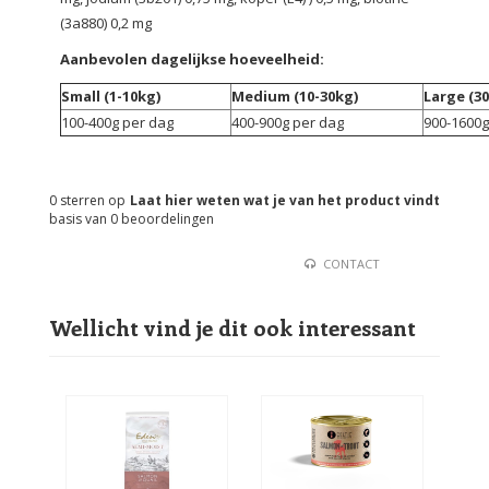
(3a880) 0,2 mg
Aanbevolen dagelijkse hoeveelheid:
Small (1-10kg)
Medium (10-30kg)
Large (30
100-400g per dag
400-900g per dag
900-1600g
0
sterren op
Laat hier weten wat je van het product vindt
basis van
0
beoordelingen
CONTACT
Wellicht vind je dit ook interessant