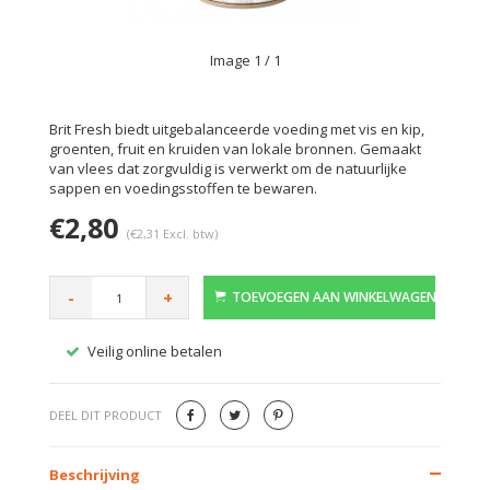
Image
1
/ 1
Brit Fresh biedt uitgebalanceerde voeding met vis en kip,
groenten, fruit en kruiden van lokale bronnen. Gemaakt
van vlees dat zorgvuldig is verwerkt om de natuurlijke
sappen en voedingsstoffen te bewaren.
€2,80
(€2,31 Excl. btw)
-
+
TOEVOEGEN AAN WINKELWAGEN
Veilig online betalen
Gratis
DEEL DIT PRODUCT
Beschrijving