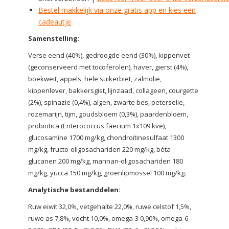
Bestel makkelijk via onze gratis app en kies een
cadeautje
Samenstelling:
Verse eend (40%), gedroogde eend (30%), kippenvet
(geconserveerd met tocoferolen), haver, gierst (4%),
boekweit, appels, hele suikerbiet, zalmolie,
kippenlever, bakkersgist, lijnzaad, collageen, courgette
(2%), spinazie (0,4%), algen, zwarte bes, peterselie,
rozemarijn, tijm, goudsbloem (0,3%), paardenbloem,
probiotica (Enterococcus faecium 1x109 kve),
glucosamine 1700 mg/kg, chondroïtinesulfaat 1300
mg/kg, fructo-oligosachariden 220 mg/kg, bèta-
glucanen 200 mg/kg, mannan-oligosachariden 180
mg/kg, yucca 150 mg/kg, groenlipmossel 100 mg/kg.
Analytische bestanddelen:
Ruw eiwit 32,0%, vetgehalte 22,0%, ruwe celstof 1,5%,
ruwe as 7,8%, vocht 10,0%, omega-3 0,90%, omega-6