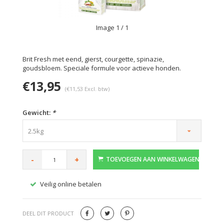
Image
1
/ 1
Brit Fresh met eend, gierst, courgette, spinazie,
goudsbloem. Speciale formule voor actieve honden.
€13,95
(€11,53 Excl. btw)
Gewicht:
*
2.5kg
-
+
TOEVOEGEN AAN WINKELWAGEN
Veilig online betalen
Gratis
DEEL DIT PRODUCT