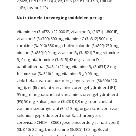
2,50%, EPA (20: 5 n3) 0,3%, DHA (22: 6 n3) 0,5%, calcium
1,6%, fosfor 1,1%
Nutritionele toevoegingsmiddelen per kg:
Vitamine A (3a672a) 22.000 IE, vitamine D₃ (E671) 1.800 IE,
vitamine E (3a700) 600 mg, vitamine C (3a312) 500 mg, L-
carnitine (3a910) 550 mg, cholinechloride (3a890) 750 mg,
biotine (3a880) 0,9 mg, vitamine B₁ (3a821) 7 mg, vitamine
B₂ 9 mg, niacinamide (3a315) 42 mg, calcium-D-
panthothenaat (3a841) 22 mg, vitamine B₆ (3a831) 8 mg,
foliumzuur (3a316) 1 mg, vitamine B₁₂ 0,06 mg,
zinkchelaat van aminozuren gehydrateerd (3b606) 120
mg, ijzer (II) chelaat van aminozuren gehydrateerd (E1)
95 mg, mangaanchelaat van aminozuren gehydrateerd
(E5) 50 mg, kaliumjodide (3b201) 0,9 mg, cupri-chelaat
van aminozuurhydraat (E4) 20 mg, organische vorm van
selenium geproduceerd door Saccharomyces
cerevisiae CNCM I-3060 (geseleniseerde gist inactiveert)
(3b8.10) 0,2 mg, L-methionine (3c305) 180 mg. Bevat