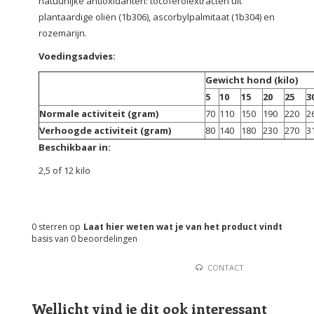
natuurlijke antioxidanten: tocoferolextracten uit
plantaardige oliën (1b306), ascorbylpalmitaat (1b304) en
rozemarijn.
Voedingsadvies:
Gewicht hond (kilo)
5
10
15
20
25
3
Normale activiteit (gram)
70
110
150
190
220
2
Verhoogde activiteit (gram)
80
140
180
230
270
3
Beschikbaar in:
2,5 of 12 kilo
0
sterren op
Laat hier weten wat je van het product vindt
basis van
0
beoordelingen
CONTACT
Wellicht vind je dit ook interessant