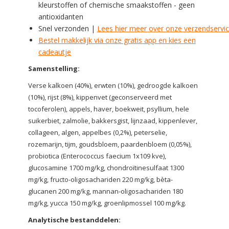
kleurstoffen of chemische smaakstoffen - geen
antioxidanten
Snel verzonden |
Lees hier meer over onze verzendservi
Bestel makkelijk via onze gratis app en kies een
cadeautje
Samenstelling:
Verse kalkoen (40%), erwten (10%), gedroogde kalkoen
(10%), rijst (8%), kippenvet (geconserveerd met
tocoferolen), appels, haver, boekweit, psyllium, hele
suikerbiet, zalmolie, bakkersgist, lijnzaad, kippenlever,
collageen, algen, appelbes (0,2%), peterselie,
rozemarijn, tijm, goudsbloem, paardenbloem (0,05%),
probiotica (Enterococcus faecium 1x109 kve),
glucosamine 1700 mg/kg, chondroïtinesulfaat 1300
mg/kg, fructo-oligosachariden 220 mg/kg, bèta-
glucanen 200 mg/kg, mannan-oligosachariden 180
mg/kg, yucca 150 mg/kg, groenlipmossel 100 mg/kg.
Analytische bestanddelen: