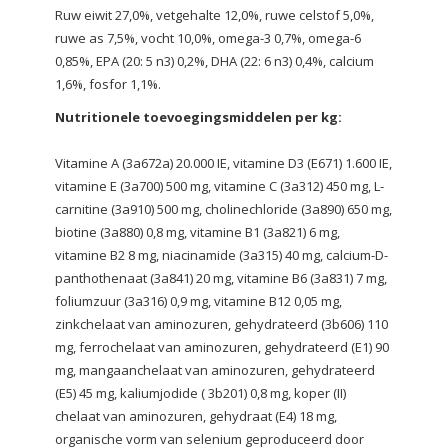
Ruw eiwit 27,0%, vetgehalte 12,0%, ruwe celstof 5,0%,
ruwe as 7,5%, vocht 10,0%, omega-3 0,7%, omega-6
0,85%, EPA (20: 5 n3) 0,2%, DHA (22: 6 n3) 0,4%, calcium
1,6%, fosfor 1,1%.
Nutritionele toevoegingsmiddelen per kg:
Vitamine A (3a672a) 20.000 IE, vitamine D3 (E671) 1.600 IE,
vitamine E (3a700) 500 mg, vitamine C (3a312) 450 mg, L-
carnitine (3a910) 500 mg, cholinechloride (3a890) 650 mg,
biotine (3a880) 0,8 mg, vitamine B1 (3a821) 6 mg,
vitamine B2 8 mg, niacinamide (3a315) 40 mg, calcium-D-
panthothenaat (3a841) 20 mg, vitamine B6 (3a831) 7 mg,
foliumzuur (3a316) 0,9 mg, vitamine B12 0,05 mg,
zinkchelaat van aminozuren, gehydrateerd (3b606) 110
mg, ferrochelaat van aminozuren, gehydrateerd (E1) 90
mg, mangaanchelaat van aminozuren, gehydrateerd
(E5) 45 mg, kaliumjodide ( 3b201) 0,8 mg, koper (II)
chelaat van aminozuren, gehydraat (E4) 18 mg,
organische vorm van selenium geproduceerd door