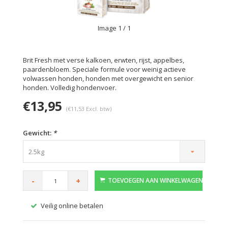
Image
1
/ 1
Brit Fresh met verse kalkoen, erwten, rijst, appelbes,
paardenbloem. Speciale formule voor weinig actieve
volwassen honden, honden met overgewicht en senior
honden. Volledig hondenvoer.
€13,95
(€11,53 Excl. btw)
Gewicht:
*
2.5kg
-
+
TOEVOEGEN AAN WINKELWAGEN
Veilig online betalen
Gratis