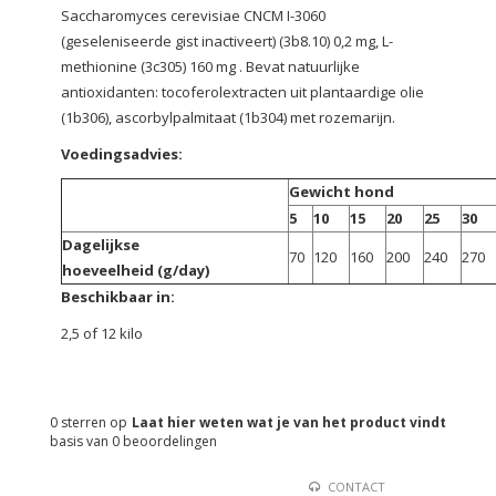
Saccharomyces cerevisiae CNCM I-3060
(geseleniseerde gist inactiveert) (3b8.10) 0,2 mg, L-
methionine (3c305) 160 mg . Bevat natuurlijke
antioxidanten: tocoferolextracten uit plantaardige olie
(1b306), ascorbylpalmitaat (1b304) met rozemarijn.
Voedingsadvies:
Gewicht hond
5
10
15
20
25
30
Dagelijkse
70
120
160
200
240
270
hoeveelheid (g/day)
Beschikbaar in:
2,5 of 12 kilo
0
sterren op
Laat hier weten wat je van het product vindt
basis van
0
beoordelingen
CONTACT