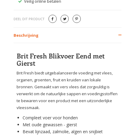
Veilig online betalen
Gratis
DEEL DIT PRODUCT
Beschrijving
Brit Fresh Blikvoer Eend met
Gierst
Brit Fresh biedt uitgebalanceerde voeding met vlees,
organen, groenten, fruit en kruiden van lokale
bronnen. Gemaakt van vers vlees dat zorgvuldig is
verwerkt om de natuurlijke sappen en voedingsstoffen
te bewaren voor een product met een uitzonderlijke
vleessmaak.
Compleet voer voor honden
Met oude gewassen - gierst
Bevat lijnzaad, zalmolie, algen en snijbiet