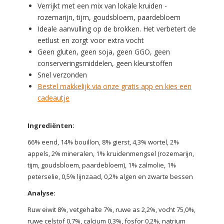
Verrijkt met een mix van lokale kruiden -
rozemarijn, tijm, goudsbloem, paardebloem
Ideale aanvulling op de brokken. Het verbetert de
eetlust en zorgt voor extra vocht
Geen gluten, geen soja, geen GGO, geen
conserveringsmiddelen, geen kleurstoffen
Snel verzonden
Bestel makkelijk via onze gratis app en kies een
cadeautje
Ingrediënten:
66% eend, 14% bouillon, 8% gierst, 4,3% wortel, 2%
appels, 2% mineralen, 1% kruidenmengsel (rozemarijn,
tijm, goudsbloem, paardebloem), 1% zalmolie, 1%
peterselie, 0,5% lijnzaad, 0,2% algen en zwarte bessen
Analyse:
Ruw eiwit 8%, vetgehalte 7%, ruwe as 2,2%, vocht 75,0%,
ruwe celstof 0,7%, calcium 0,3%, fosfor 0,2%, natrium