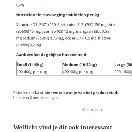
0,4%
Nutritionele toevoegingsmiddelen per kg:
Vitamine D3 (E671) 250 IE, vitamine E (3a700) 150 mg, zink
(3b606) 15 mg, ijzer (3b103) 12 mg, mangaan (3b502) 3
mg, jodium (3b201) 0,75 mg, koper (E4) ) 0,5 mg, biotine
(3a880) 0,2 mg
Aanbevolen dagelijkse hoeveelheid:
Small (1-10kg)
Medium (10-30kg)
Large (30
100-400g per dag
400-900g per dag
900-1600g
0
sterren op
Laat hier weten wat je van het product vindt
basis van
0
beoordelingen
CONTACT
Wellicht vind je dit ook interessant