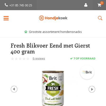
0
+31 85 745 00 25
Grootste assortiment hondensnacks
Fresh Blikvoer Eend met Gierst
400 gram
0 reviews
7 OP VOORRAAD