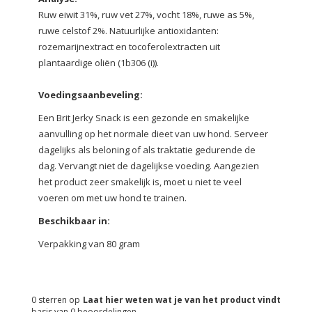
Ruw eiwit 31%, ruw vet 27%, vocht 18%, ruwe as 5%,
ruwe celstof 2%.
Natuurlijke antioxidanten:
rozemarijnextract en tocoferolextracten uit
plantaardige oliën (1b306 (i)).
Voedingsaanbeveling:
Een Brit Jerky Snack is een gezonde en smakelijke
aanvulling op het normale dieet van uw hond. Serveer
dagelijks als beloning of als traktatie gedurende de
dag. Vervangt niet de dagelijkse voeding. Aangezien
het product zeer smakelijk is, moet u niet te veel
voeren om met uw hond te trainen.
Beschikbaar in:
Verpakking van 80 gram
0
sterren op
Laat hier weten wat je van het product vindt
basis van
0
beoordelingen