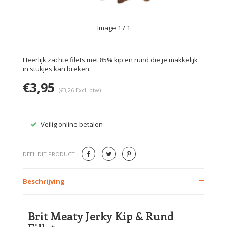
Image
1
/ 1
Heerlijk zachte filets met 85% kip en rund die je makkelijk
in stukjes kan breken.
€3,95
(€3,26 Excl. btw)
Veilig online betalen
Gratis
DEEL DIT PRODUCT
Beschrijving
Brit Meaty Jerky Kip & Rund