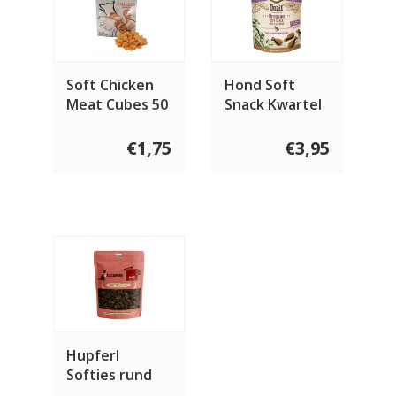
Soft Chicken
Hond Soft
Meat Cubes 50
Snack Kwartel
gram
met Oregano
200 gram
€1,75
€3,95
Hupferl
Softies rund
150 gram