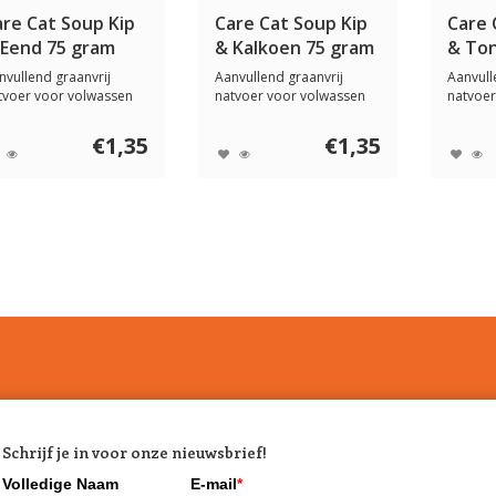
are Cat Soup Kip
Care Cat Soup Kip
Care 
 Eend 75 gram
& Kalkoen 75 gram
& Ton
nvullend graanvrij
Aanvullend graanvrij
Aanvull
tvoer voor volwassen
natvoer voor volwassen
natvoer
tten. Ook gesc...
katten. Ook gesc...
katten. 
€1,35
€1,35
Schrijf je in voor onze nieuwsbrief!
Volledige Naam
E-mail
*