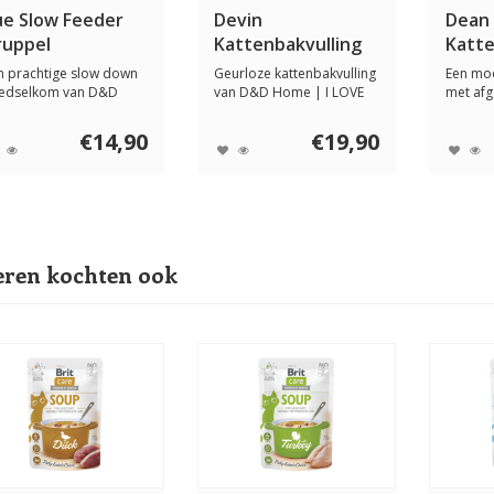
ue Slow Feeder
Devin
Dean
ruppel
Kattenbakvulling
Katt
12 KG
n prachtige slow down
Geurloze kattenbakvulling
Een mo
edselkom van D&D
van D&D Home | I LOVE
met af
me | I LOVE Hap...
Happy Cats. ...
voor co
€14,90
€19,90
ren kochten ook