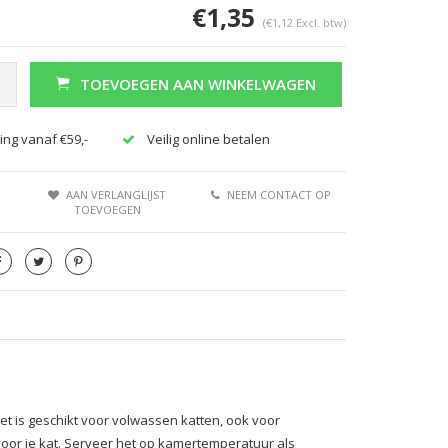
€1,35
(€1,12 Excl. btw)
TOEVOEGEN AAN WINKELWAGEN
ing vanaf €59,-
Veilig online betalen
AAN VERLANGLIJST
NEEM CONTACT OP
TOEVOEGEN
et is geschikt voor volwassen katten, ook voor
voor je kat. Serveer het op kamertemperatuur als