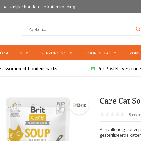
an natuurlijke honden- en kattenvoeding
DIGDHEDEN
VERZORGING
VOOR DE KAT
ZOME
e assortiment hondensnacks
Per PostNL verzonde
Care Cat S
0 revi
Aanvullend graanvrij
gesteriliseerde katten