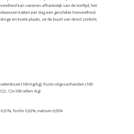
elheid kan variëren afhankelijk van de leeftijd, het
r volwassen katten per dag een geschikte hoeveelheid.
roge en koele plaats, uit de buurt van direct zonlicht.
attenkruid (100 mg/kg), fructo-oligosachariden (100
22, 1,5x108 cellen /kg)
m 0,01%, fosfor 0,02%, natrium 0,05%