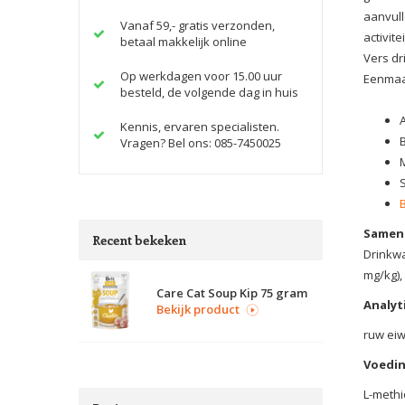
aanvull
Vanaf 59,- gratis verzonden,
activit
betaal makkelijk online
Vers dr
Op werkdagen voor 15.00 uur
Eenmaa
besteld, de volgende dag in huis
Kennis, ervaren specialisten.
Vragen? Bel ons: 085-7450025
Samens
Recent bekeken
Drinkwa
mg/kg),
Care Cat Soup Kip 75 gram
Analyt
Bekijk product
ruw eiw
Voedin
L-methi