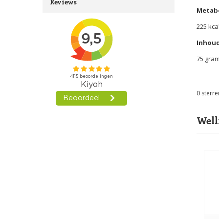
Reviews
Metabo
225 kca
Inhoud
75 gra
0
sterre
Well