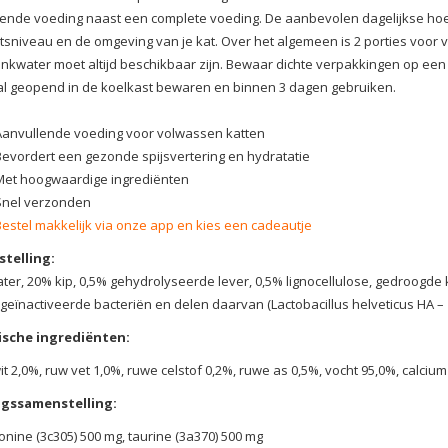
ende voeding naast een complete voeding. De aanbevolen dagelijkse hoeve
eitsniveau en de omgeving van je kat. Over het algemeen is 2 porties voo
inkwater moet altijd beschikbaar zijn. Bewaar dichte verpakkingen op een d
l geopend in de koelkast bewaren en binnen 3 dagen gebruiken.
Aanvullende voeding voor volwassen katten
Bevordert een gezonde spijsvertering en hydratatie
Met hoogwaardige ingrediënten
Snel verzonden
Bestel makkelijk via onze app en kies een cadeautje
telling:
ter, 20% kip, 0,5% gehydrolyseerde lever, 0,5% lignocellulose, gedroogde k
 geïnactiveerde bacteriën en delen daarvan (Lactobacillus helveticus HA – 1
ische ingrediënten:
it 2,0%, ruw vet 1,0%, ruwe celstof 0,2%, ruwe as 0,5%, vocht 95,0%, calciu
gssamenstelling:
onine (3c305) 500 mg, taurine (3a370) 500 mg