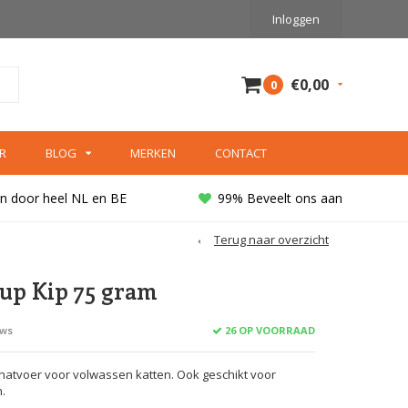
Inloggen
€0,00
0
R
BLOG
MERKEN
CONTACT
n door heel NL en BE
99% Beveelt ons aan
Terug naar overzicht
oup Kip 75 gram
26 OP VOORRAAD
ews
 natvoer voor volwassen katten. Ook geschikt voor
.