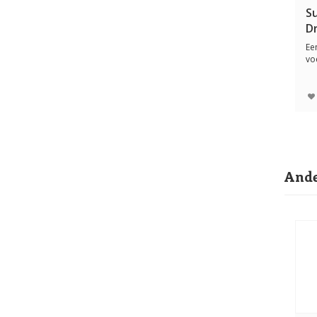
S
D
Ee
vo
Ho
Ande