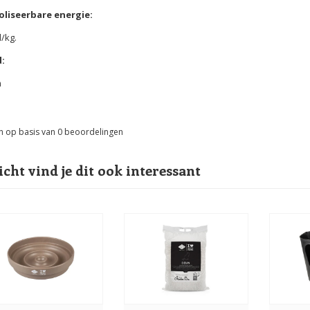
liseerbare energie:
l/kg.
:
m
n op basis van
0
beoordelingen
icht vind je dit ook interessant