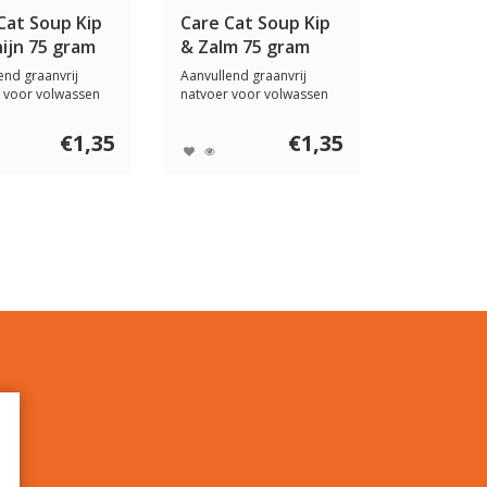
Cat Soup Kip
Care Cat Soup Kip
ijn 75 gram
& Zalm 75 gram
end graanvrij
Aanvullend graanvrij
 voor volwassen
natvoer voor volwassen
Ook gesc...
katten. Ook gesc...
€1,35
€1,35