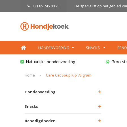
+31 85 745 00 25
De specialist op het gebied v
HONDENVOEDING
SNACKS
BENO
Natuurlijke hondenvoeding
Grootst
Home
Care Cat Soup Kip 75 gram
Hondenvoeding
Snacks
Benodigdheden