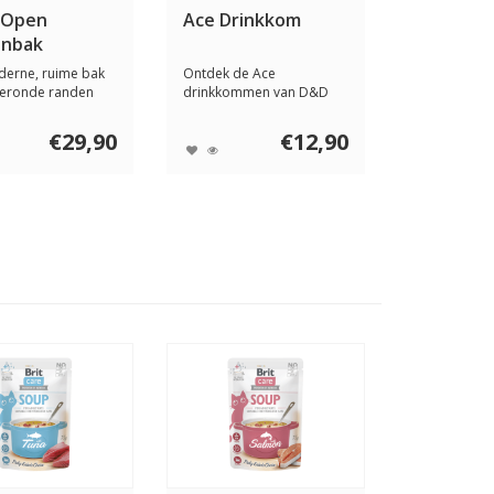
 Open
Ace Drinkkom
enbak
derne, ruime bak
Ontdek de Ace
geronde randen
drinkkommen van D&D
mfort en ...
Home | I LOVE Happy
Cats, ...
€29,90
€12,90