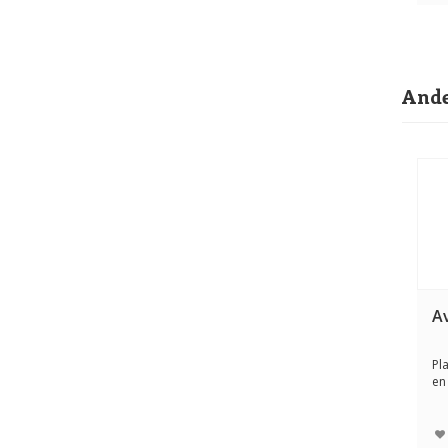
Ande
A
Pl
en
toa