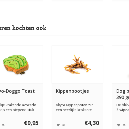
ren kochten ook
vo-Doggo Toast
Kippenpootjes
Dog b
390 
akje krakende avocado
Akyra Kippenpoten zijn
De blik
 op een piepend stuk
een heerlijke krokante
Ziwipea
st. Perfec...
snack voor hon...
hoogwa
ingredië
€9,95
€4,30