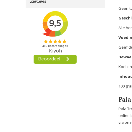
Reviews
Geen t
Geschi
Alle h
Voedin
Geef de
Bewaar
Koel e
Inhoud
100 gr
Pala
Pala Tr
online 
via onz