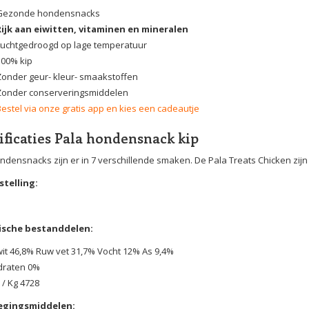
Gezonde hondensnacks
Rijk aan eiwitten, vitaminen en mineralen
Luchtgedroogd op lage temperatuur
100% kip
Zonder geur- kleur- smaakstoffen
Zonder conserveringsmiddelen
Bestel via onze gratis app en kies een cadeautje
ificaties Pala hondensnack kip
ndensnacks zijn er in 7 verschillende smaken. De Pala Treats Chicken zijn
telling:
ische bestanddelen:
it 46,8% Ruw vet 31,7% Vocht 12% As 9,4%
draten 0%
 / Kg 4728
egingsmiddelen: