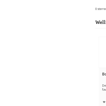
0
sterre
Well
B
De
fa
ap