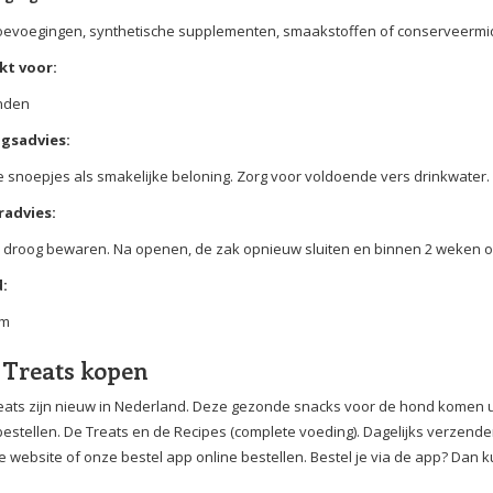
oevoegingen, synthetische supplementen, smaakstoffen of conserveermi
kt voor:
onden
gsadvies:
 snoepjes als smakelijke beloning. Zorg voor voldoende vers drinkwater.
advies:
n droog bewaren. Na openen, de zak opnieuw sluiten en binnen 2 weken
:
am
 Treats kopen
eats zijn nieuw in Nederland. Deze gezonde snacks voor de hond komen uit
bestellen. De Treats en de Recipes (complete voeding). Dagelijks verzend
e website of onze bestel app online bestellen. Bestel je via de app? Dan k