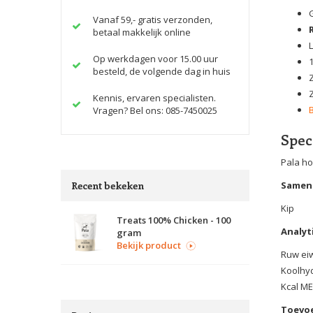
Vanaf 59,- gratis verzonden,
betaal makkelijk online
Op werkdagen voor 15.00 uur
besteld, de volgende dag in huis
Kennis, ervaren specialisten.
Vragen? Bel ons: 085-7450025
Spec
Pala ho
Recent bekeken
Samens
Kip
Treats 100% Chicken - 100
Analyt
gram
Bekijk product
Ruw eiw
Koolhy
Kcal ME
Toevo