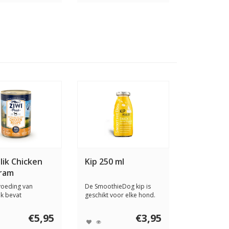
lik Chicken
Kip 250 ml
gram
voeding van
De SmoothieDog kip is
k bevat
geschikt voor elke hond.
ardige
Deze hondensm...
nten...
€5,95
€3,95