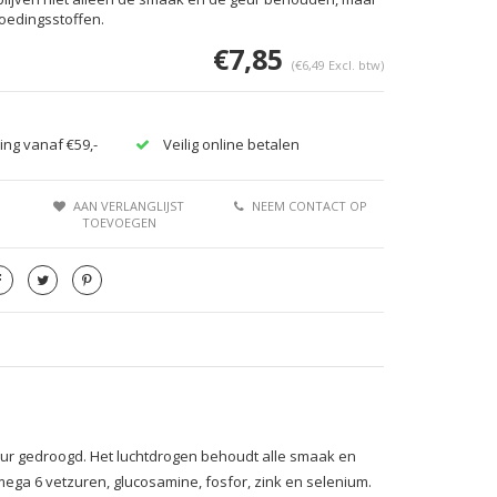
voedingsstoffen.
€7,85
(€6,49 Excl. btw)
ing vanaf €59,-
Veilig online betalen
AAN VERLANGLIJST
NEEM CONTACT OP
TOEVOEGEN
r gedroogd. Het luchtdrogen behoudt alle smaak en
Omega 6 vetzuren, glucosamine, fosfor, zink en selenium.