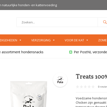
an natuurlijke honden- en kattenvoeding
DIGDHEDEN
VERZORGING
VOOR DE KAT
ZOME
e assortiment hondensnacks
Per PostNL verzonde
Treats 100
0 revi
Voedzame hondensnack
Chicken zijn gemaakt
temperatuur drogen b