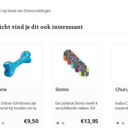
n op basis van
0
beoordelingen
icht vind je dit ook interessant
one
Slomo
Churu
 Orbee-Tuff Bones zijn
De Lickimat Slomo heeft 4
Inaba 
voriet bij honden om te
verschillende vakken. Dit
tussend
portere...
is handi...
honden.
€9,50
€13,95