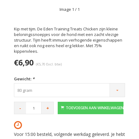
Image
1
/ 1
Kip met tijm. De Eden Training Treats Chicken zijn kleine
beloningssnoepjes voor de hond met een zacht vlezige
structuur. Tijm heeft immuun verhogende eigenschappen
en ruikt ook nog eens heel erg lekker. Met 75%
kippenvlees.
€6,90
(€5,70 Excl. btw)
Gewicht:
*
80 gram
-
+
TOEVOEGEN AAN WINKELWAGEN
Voor 15:00 besteld, volgende werkdag geleverd. Je hebt