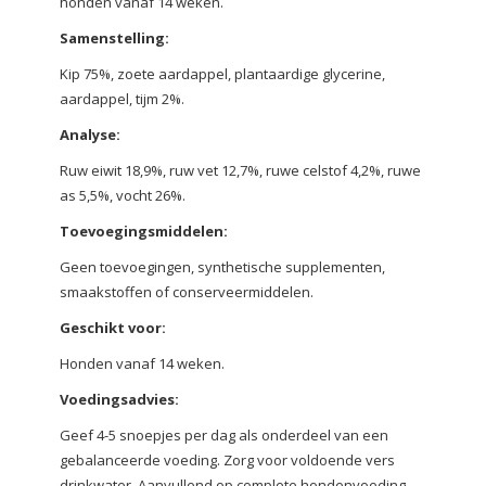
honden vanaf 14 weken.
Samenstelling:
Kip 75%, zoete aardappel, plantaardige glycerine,
aardappel, tijm 2%.
Analyse:
Ruw eiwit 18,9%, ruw vet 12,7%, ruwe celstof 4,2%, ruwe
as 5,5%, vocht 26%.
Toevoegingsmiddelen:
Geen toevoegingen, synthetische supplementen,
smaakstoffen of conserveermiddelen.
Geschikt voor:
Honden vanaf 14 weken.
Voedingsadvies:
Geef 4-5 snoepjes per dag als onderdeel van een
gebalanceerde voeding. Zorg voor voldoende vers
drinkwater. Aanvullend op complete hondenvoeding.