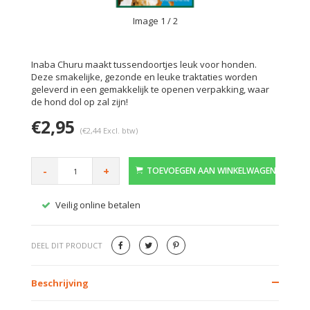
Image
1
/ 2
Inaba Churu maakt tussendoortjes leuk voor honden.
Deze smakelijke, gezonde en leuke traktaties worden
geleverd in een gemakkelijk te openen verpakking, waar
de hond dol op zal zijn!
€2,95
(€2,44 Excl. btw)
-
+
TOEVOEGEN AAN WINKELWAGEN
Veilig online betalen
Gratis
DEEL DIT PRODUCT
Beschrijving