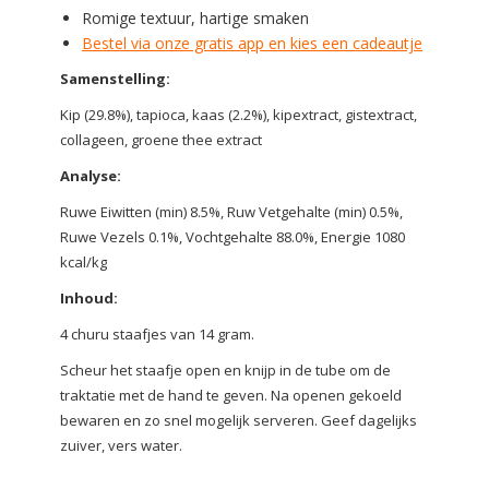
Romige textuur, hartige smaken
Bestel via onze gratis app en kies een cadeautje
Samenstelling:
Kip (29.8%), tapioca, kaas (2.2%), kipextract, gistextract,
collageen, groene thee extract
Analyse:
Ruwe Eiwitten (min) 8.5%, Ruw Vetgehalte (min) 0.5%,
Ruwe Vezels 0.1%, Vochtgehalte 88.0%, Energie 1080
kcal/kg
Inhoud:
4 churu staafjes van 14 gram.
Scheur het staafje open en knijp in de tube om de
traktatie met de hand te geven. Na openen gekoeld
bewaren en zo snel mogelijk serveren. Geef dagelijks
zuiver, vers water.