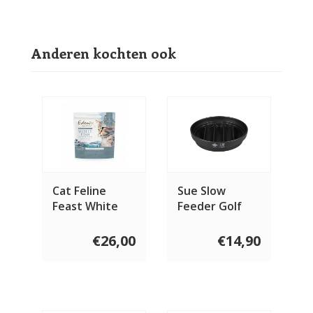
Anderen kochten ook
Cat Feline
Sue Slow
Feast White
Feeder Golf
Fish with
Herring Caviar
€26,00
€14,90
1.5 KG