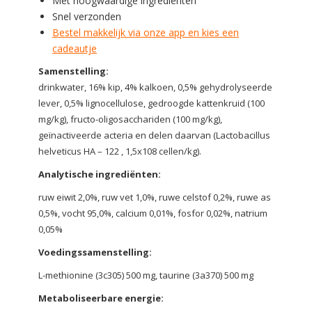
Met hoogwaardige ingrediënten
Snel verzonden
Bestel makkelijk via onze app en kies een
cadeautje
Samenstelling:
drinkwater, 16% kip, 4% kalkoen, 0,5% gehydrolyseerde
lever, 0,5% lignocellulose, gedroogde kattenkruid (100
mg/kg), fructo-oligosacchariden (100 mg/kg),
geïnactiveerde acteria en delen daarvan (Lactobacillus
helveticus HA – 122 , 1,5x108 cellen/kg).
Analytische ingrediënten:
ruw eiwit 2,0%, ruw vet 1,0%, ruwe celstof 0,2%, ruwe as
0,5%, vocht 95,0%, calcium 0,01%, fosfor 0,02%, natrium
0,05%
Voedingssamenstelling:
L-methionine (3c305) 500 mg, taurine (3a370) 500 mg
Metaboliseerbare energie: