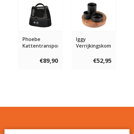
Phoebe
Iggy
Kattentransporttas
Verrijkingskom
met 3 niveaus
€89,90
€52,95