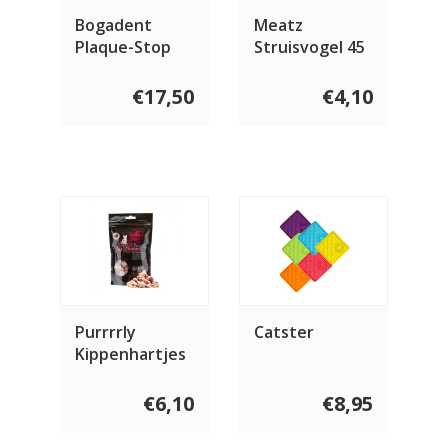
Bogadent
Meatz
Plaque-Stop
Struisvogel 45
Cat 70 gram
gram
€17,50
€4,10
Purrrrly
Catster
Kippenhartjes
35 gram
€6,10
€8,95