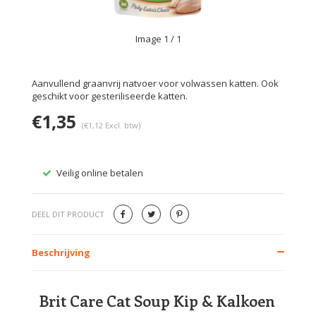
Image
1
/ 1
Aanvullend graanvrij natvoer voor volwassen katten. Ook
geschikt voor gesteriliseerde katten.
€1,35
(€1,12 Excl. btw)
Veilig online betalen
Gratis
DEEL DIT PRODUCT
Beschrijving
Brit Care Cat Soup Kip & Kalkoen