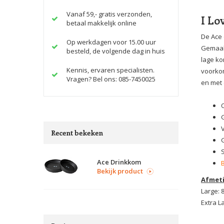
Vanaf 59,- gratis verzonden,
I Lo
betaal makkelijk online
De Ace 
Op werkdagen voor 15.00 uur
Gemaakt
besteld, de volgende dag in huis
lage ko
Kennis, ervaren specialisten.
voorkom
Vragen? Bel ons: 085-7450025
en met 
Recent bekeken
Ace Drinkkom
Bekijk product
Afmet
Large: 
Extra L