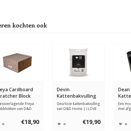
ren kochten ook
reya Cardboard
Devin
Dean
cratcher Block
Kattenbakvulling
Katt
12 KG
ressverlagende Freya
Geurloze kattenbakvulling
Een mo
abblokken van D&D
van D&D Home | I LOVE
met af
me | I LOVE Hap...
Happy Cats. ...
voor co
€18,90
€19,90