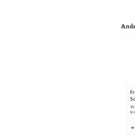
Ande
F
S
St
kr
Ho