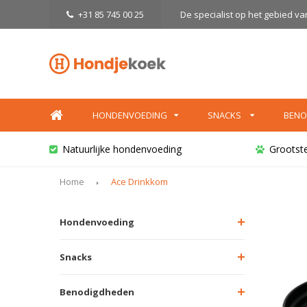
+31 85 745 00 25
De specialist op het gebied v
HONDENVOEDING
SNACKS
BENO
Natuurlijke hondenvoeding
Grootst
Home
Ace Drinkkom
Hondenvoeding
Snacks
Benodigdheden