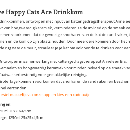
ve Happy Cats Ace Drinkkom
drinkkommen, ontworpen met input van kattengedragstherapeut Anneleen
 van hoogwaardig keramiek, verminderen ze de invloed op de smaak van 
mmen voorkomen dat de gevoelige snorharen van de kat de rand raken, t
en en de kom op zijn plaats houden. Door meerdere kommen door het hu
de rug naar de muur, stimuleer je je kat om voldoende te drinken voor een
Ontworpen in samenwerking met kattengedragstherapeut Anneleen Bru.
Gemaakt van hoogwaardig keramiek voor minder invloed op de smaak van
Vaatwasserbestendig voor gemakkelijke reiniging.
Grote, lage kommen voorkomen dat snorharen de rand raken en bescher
Snel verzonden
Bestel makkelijk via onze app en kies een cadeautje
ingen
:
850ml 20x20x4,5cm
arge: 1250ml 25x25x4,5cm