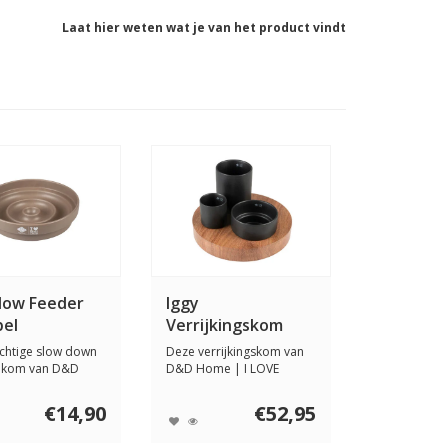
Laat hier weten wat je van het product vindt
low Feeder
Iggy
pel
Verrijkingskom
met 3 niveaus
chtige slow down
Deze verrijkingskom van
lkom van D&D
D&D Home | I LOVE
I LOVE Hap...
Happy Cats is ontw...
€14,90
€52,95