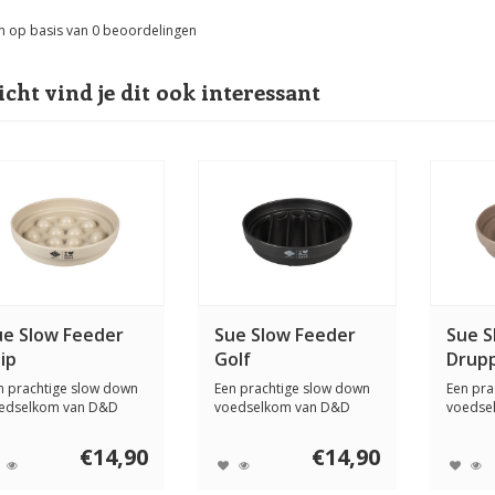
n op basis van
0
beoordelingen
icht vind je dit ook interessant
ue Slow Feeder
Sue Slow Feeder
Sue S
ip
Golf
Drup
n prachtige slow down
Een prachtige slow down
Een pra
edselkom van D&D
voedselkom van D&D
voedse
me | I LOVE Hap...
Home | I LOVE Hap...
Home | 
€14,90
€14,90