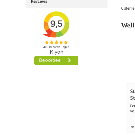
Reviews
0
sterre
Well
S
St
Ee
vo
Ho