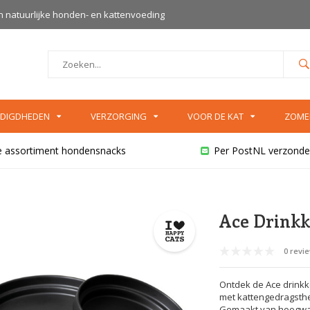
an natuurlijke honden- en kattenvoeding
DIGDHEDEN
VERZORGING
VOOR DE KAT
ZOME
e assortiment hondensnacks
Per PostNL verzonde
Ace Drink
0 revi
Ontdek de Ace drink
met kattengedragsthe
Gemaakt van hoogwaa