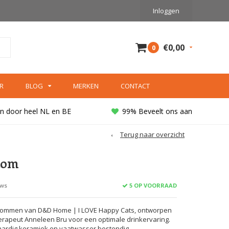
Inloggen
€0,00
0
R
BLOG
MERKEN
CONTACT
n door heel NL en BE
99% Beveelt ons aan
Terug naar overzicht
kom
5 OP VOORRAAD
ews
kommen van D&D Home | I LOVE Happy Cats, ontworpen
rapeut Anneleen Bru voor een optimale drinkervaring.
rdig keramiek en vaatwasser bestendig.