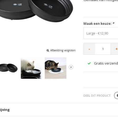
Maak een keuze:
*
Large - €12,90
-
+
Afbeelding vergroten
Gratis verzend
DEEL DIT PRODUCT
ijving