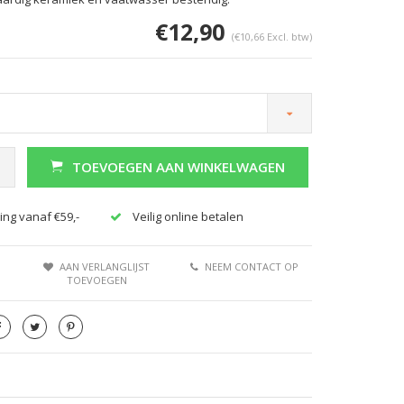
€12,90
(€10,66 Excl. btw)
TOEVOEGEN AAN WINKELWAGEN
Afbeelding vergroten
Afbeeldi
ing vanaf €59,-
Veilig online betalen
AAN VERLANGLIJST
NEEM CONTACT OP
TOEVOEGEN