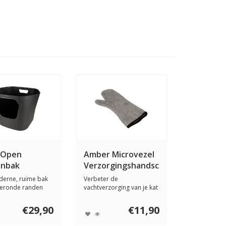
 Open
Amber Microvezel
enbak
Verzorgingshandschoen
2 stuks
derne, ruime bak
Verbeter de
geronde randen
vachtverzorging van je kat
mfort en ...
met de Amber verzorgi...
€29,90
€11,90