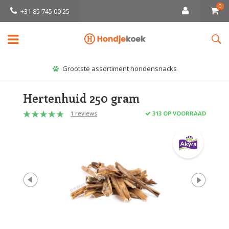
0
+31 85 745 00 25
Grootste assortiment hondensnacks
Hertenhuid 250 gram
1 reviews
313 OP VOORRAAD