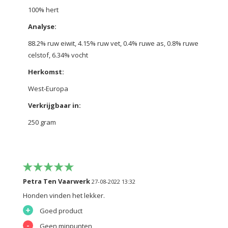
100% hert
Analyse:
88.2% ruw eiwit, 4.15% ruw vet, 0.4% ruwe as, 0.8% ruwe
celstof, 6.34% vocht
Herkomst:
West-Europa
Verkrijgbaar in:
250 gram
Petra Ten Vaarwerk
27-08-2022 13:32
Honden vinden het lekker.
+
Goed product
-
Geen minpunten