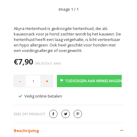
Image
1
/ 1
Akyra Hertenhuid is gedroogde hertenhuid, die als
kauwsnack voor je hond zachter wordt bij het kauwen. De
hertenhuid heeft een laag vetgehalte, is licht verteerbaar
en hypo allergeen. Ook heel geschikt voor honden met
een voedingsallergie of overgewicht.
€7,90
(€6,53 Excl. btw)
-
+
TOEVOEGEN AAN WINKELWAGEN
Veilig online betalen
Gratis
DEEL DIT PRODUCT
Beschrijving