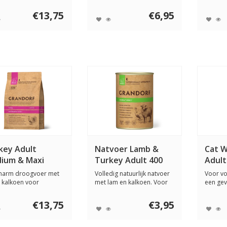
le acti...
normale activiteit, gevo...
volwas..
€13,75
€6,95
key Adult
Natvoer Lamb &
Cat W
ium & Maxi
Turkey Adult 400
Adult
gram
narm droogvoer met
Volledig natuurlijk natvoer
Voor vo
 kalkoen voor
met lam en kalkoen. Voor
een gev
lgrote en gro...
volwass...
spijsvert
€13,75
€3,95