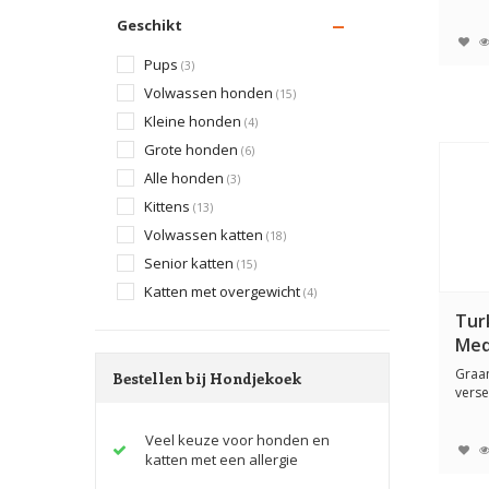
norma
Geschikt
Pups
(3)
Volwassen honden
(15)
Kleine honden
(4)
Grote honden
(6)
Alle honden
(3)
Kittens
(13)
Volwassen katten
(18)
Senior katten
(15)
Katten met overgewicht
(4)
Tur
Med
Graa
Bestellen bij Hondjekoek
verse
midde
Veel keuze voor honden en
katten met een allergie