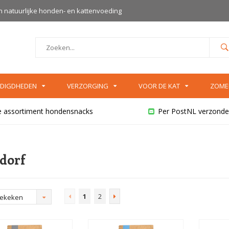
an natuurlijke honden- en kattenvoeding
DIGDHEDEN
VERZORGING
VOOR DE KAT
ZOME
e assortiment hondensnacks
Per PostNL verzonde
dorf
1
2
bekeken