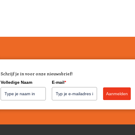
Voeding zonder bijproducten 
Bij Grandorf vind je geen vulsto
Elke samenstelling is gluten- of g
mineralen. Zo zorgt Grandorf dag
rustige spijsvertering.
Voor iedere levensfase en be
Of je nu een pup hebt, een gester
met gevoelige darmen: Grandorf he
droog- en natvoer met unieke comb
kalkoen.
Schrijf je in voor onze nieuwsbrief!
Bestel Grandorf online bij H
Volledige Naam
E-mail
*
Het assortiment van Grandorf best
persoonlijk advies en natuurlijk a
Aanmelden
Hondjekoek app
? Dan kies je van
recept het best past bij jouw die