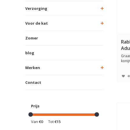
Verzorging
Voor de kat
Zomer
Rab
Adu
blog
Max
Graan
konij
gevoe
Merken
Contact
Prijs
Van
€0
Tot
€15