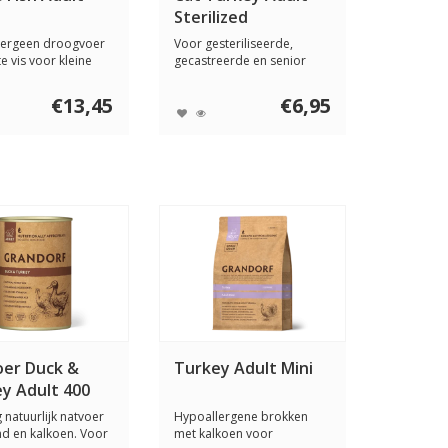
Sterilized
lergeen droogvoer
Voor gesteriliseerde,
e vis voor kleine
gecastreerde en senior
met...
katten met een ...
€13,45
€6,95
er Duck &
Turkey Adult Mini
y Adult 400
 natuurlijk natvoer
Hypoallergene brokken
d en kalkoen. Voor
met kalkoen voor