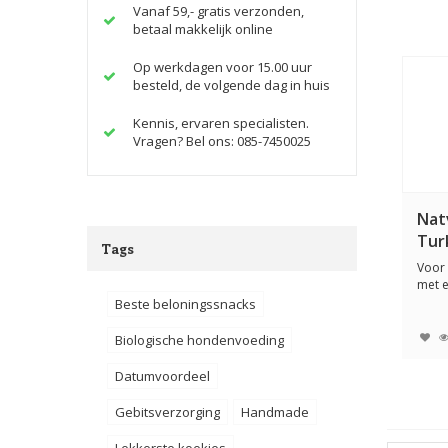
Vanaf 59,- gratis verzonden,
betaal makkelijk online
Op werkdagen voor 15.00 uur
besteld, de volgende dag in huis
Kennis, ervaren specialisten.
Vragen? Bel ons: 085-7450025
Nat
Tur
Tags
gra
Voor
met e
gevoel
Beste beloningssnacks
Biologische hondenvoeding
Datumvoordeel
Gebitsverzorging
Handmade
Lekkerste koekjes