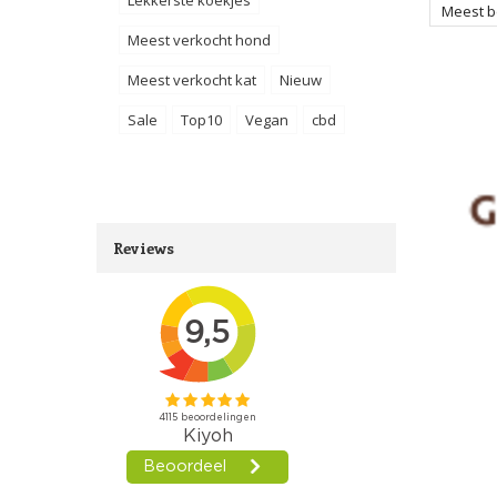
Meest 
Meest verkocht hond
Meest verkocht kat
Nieuw
Sale
Top10
Vegan
cbd
Reviews