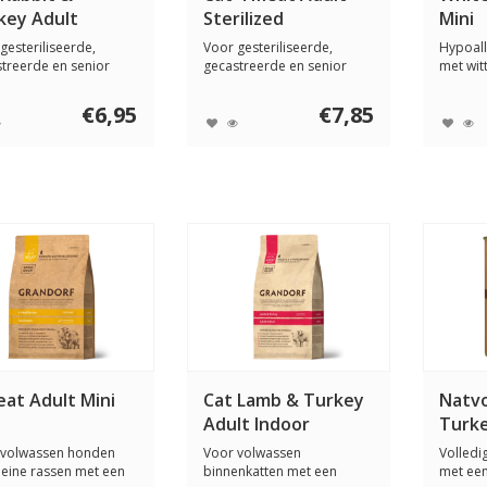
key Adult
Sterilized
Mini
ilized
gesteriliseerde,
Voor gesteriliseerde,
Hypoal
treerde en senior
gecastreerde en senior
met witt
n met een ...
katten met een ...
honden 
€6,95
€7,85
eat Adult Mini
Cat Lamb & Turkey
Natvo
Adult Indoor
Turke
gram
 volwassen honden
Voor volwassen
Volledig
leine rassen met een
binnenkatten met een
met een