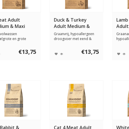
eat Adult
Duck & Turkey
Lamb
ium & Maxi
Adult Medium &
Adult
Maxi
 volwassen
Graanvrij, hypoallergeen
Graana
lgrote en grote
droogvoer met eend &
hypoal
en met een normale
kalkoen. Voor ...
met lam
€13,75
€13,75
 Rabbit &
Cat 4 Meat Adult
White