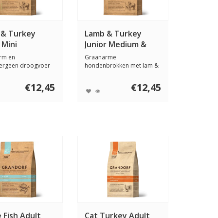
 & Turkey
Lamb & Turkey
 Mini
Junior Medium &
Maxi
rm en
Graanarme
lergeen droogvoer
hondenbrokken met lam &
 & kalkoen voor v...
kalkoen. Voor pups vanaf
4...
€12,45
€12,45
 Fish Adult
Cat Turkey Adult