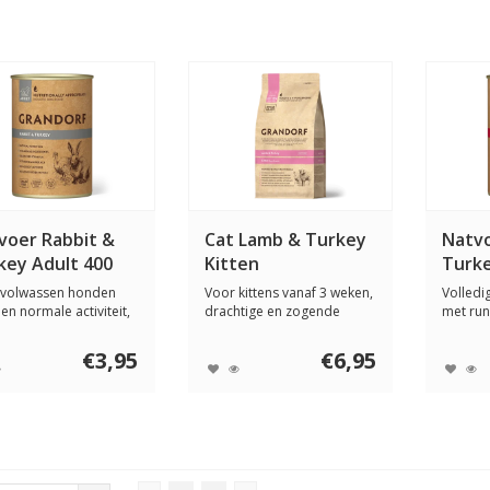
voer Rabbit &
Cat Lamb & Turkey
Natvo
key Adult 400
Kitten
Turke
m
gram
 volwassen honden
Voor kittens vanaf 3 weken,
Volledig
en normale activiteit,
drachtige en zogende
met run
ige ...
katten met ...
Voor v..
€3,95
€6,95