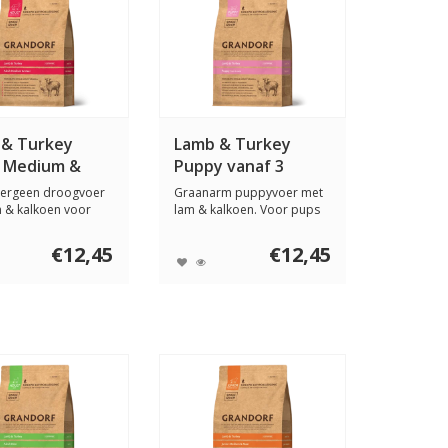
 & Turkey
Lamb & Turkey
t Medium &
Puppy vanaf 3
weken
lergeen droogvoer
Graanarm puppyvoer met
 & kalkoen voor
lam & kalkoen. Voor pups
en mid...
vanaf 3 weke...
€12,45
€12,45