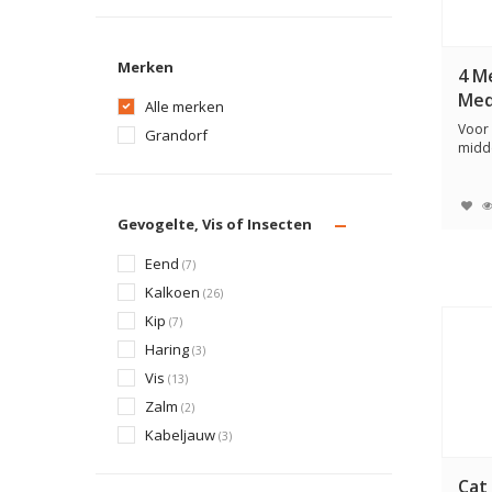
Merken
4 M
Med
Alle merken
Voor
Grandorf
midde
hond
a...
Gevogelte, Vis of Insecten
Eend
(7)
Kalkoen
(26)
Kip
(7)
Haring
(3)
Vis
(13)
Zalm
(2)
Kabeljauw
(3)
Cat