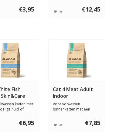
.
volwassen honden van ...
€3,95
€12,45
hite Fish
Cat 4 Meat Adult
 Skin&Care
Indoor
lwassen katten met
Voor volwassen
oelige huid of
binnenkatten met een
eri...
normale activiteit, gevo...
€6,95
€7,85