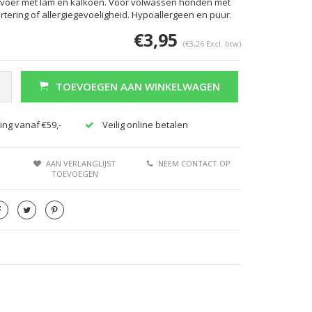
natvoer met lam en kalkoen. Voor volwassen honden met
rtering of allergiegevoeligheid. Hypoallergeen en puur.
€3,95
(€3,26 Excl. btw)
TOEVOEGEN AAN WINKELWAGEN
ing vanaf €59,-
Veilig online betalen
Afbeelding vergroten
AAN VERLANGLIJST
NEEM CONTACT OP
TOEVOEGEN