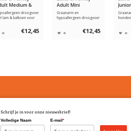
dult Medium &
Adult Mini
Junio
axi
Maxi
poallergeen droogvoer
Graanarm en
Graana
t lam & kalkoen voor
hypoallergeen droogvoer
honden
lwassen mid...
met lam & kalkoen voor
& kalko
v...
vanaf 4.
€12,45
€12,45
Schrijf je in voor onze nieuwsbrief!
Volledige Naam
E-mail
*