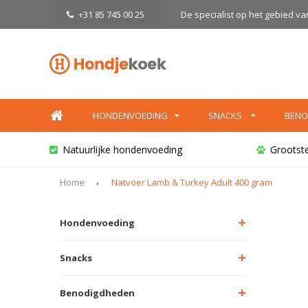
+31 85 745 00 25
De specialist op het gebied v
HONDENVOEDING
SNACKS
BENO
Natuurlijke hondenvoeding
Grootst
Home
Natvoer Lamb & Turkey Adult 400 gram
Hondenvoeding
Snacks
Benodigdheden