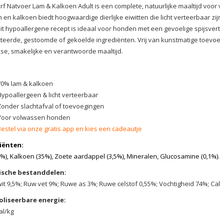
f Natvoer Lam & Kalkoen Adult is een complete, natuurlijke maaltijd voo
 en kalkoen biedt hoogwaardige dierlijke eiwitten die licht verteerbaar zi
it hypoallergene recept is ideaal voor honden met een gevoelige spijsver
teerde, gestoomde of gekoelde ingrediënten. Vrij van kunstmatige toevoe
kse, smakelijke en verantwoorde maaltijd.
70% lam & kalkoen
Hypoallergeen & licht verteerbaar
Zonder slachtafval of toevoegingen
Voor volwassen honden
Bestel via onze gratis app en kies een cadeautje
iënten:
%), Kalkoen (35%), Zoete aardappel (3,5%), Mineralen, Glucosamine (0,1%).
ische bestanddelen:
it 9,5%; Ruw vet 9%; Ruwe as 3%; Ruwe celstof 0,55%; Vochtigheid 74%; Calc
liseerbare energie:
al/kg