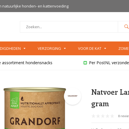
an natuurlijke honden- en kattenvoeding
DIGDHEDEN
VERZORGING
VOOR DE KAT
ZOME
e assortiment hondensnacks
Per PostNL verzonde
Natvoer La
gram
0 revi