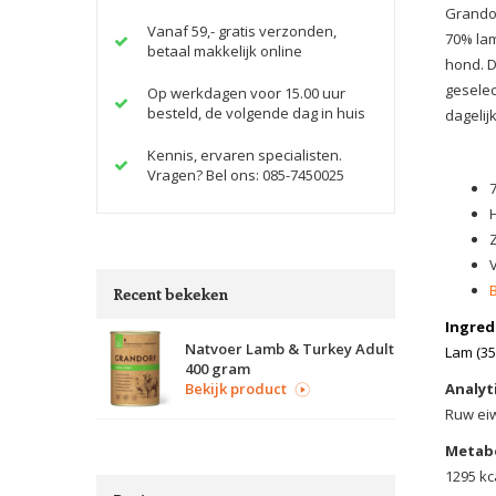
Grandor
Vanaf 59,- gratis verzonden,
70% lam
betaal makkelijk online
hond. D
geselec
Op werkdagen voor 15.00 uur
besteld, de volgende dag in huis
dagelij
Kennis, ervaren specialisten.
Vragen? Bel ons: 085-7450025
Recent bekeken
Ingred
Natvoer Lamb & Turkey Adult
Lam (35
400 gram
Bekijk product
Analyt
Ruw eiw
Metabo
1295 kc