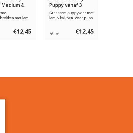
r Medium &
Puppy vanaf 3
weken
rme
Graanarm puppyvoer met
brokken met lam
lam & kalkoen. Voor pups
en. Voor pups
vanaf 3 weke...
..
€12,45
€12,45