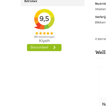
Reviews
Nutrit
Vitamin
Verkrij
Blikken
0
sterre
Well
N