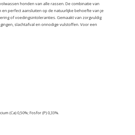
r volwassen honden van alle rassen. De combinatie van
jn en perfect aansluiten op de natuurlijke behoefte van je
tering of voedingsintoleranties. Gemaakt van zorgvuldig
gingen, slachtafval en onnodige vulstoffen. Voor een
ium (Ca) 0,50%; Fosfor (P) 0,33%.