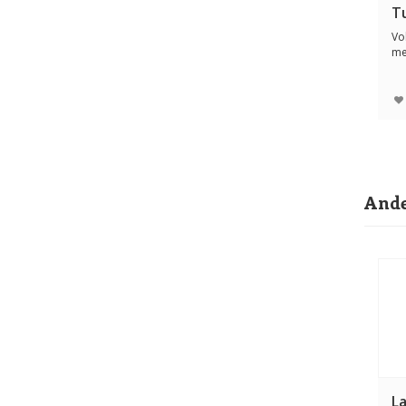
T
g
Vo
me
Vo
Ande
L