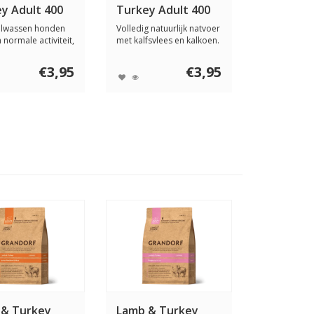
y Adult 400
Turkey Adult 400
gram
olwassen honden
Volledig natuurlijk natvoer
 normale activiteit,
met kalfsvlees en kalkoen.
e ...
Voor ...
€3,95
€3,95
 & Turkey
Lamb & Turkey