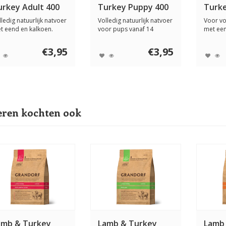
urkey Adult 400
Turkey Puppy 400
Turke
ram
gram
gram
lledig natuurlijk natvoer
Volledig natuurlijk natvoer
Voor v
t eend en kalkoen.
voor pups vanaf 14
met een
or volwas...
weken. Rijk a...
gevoelig
€3,95
€3,95
ren kochten ook
amb & Turkey
Lamb & Turkey
Lamb