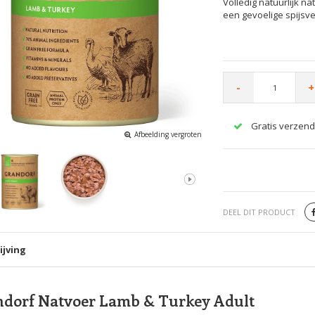
Volledig natuurlijk 
een gevoelige spijsve
-
+
Gratis verzend
Afbeelding vergroten
DEEL DIT PRODUCT
ijving
dorf Natvoer Lamb & Turkey Adult