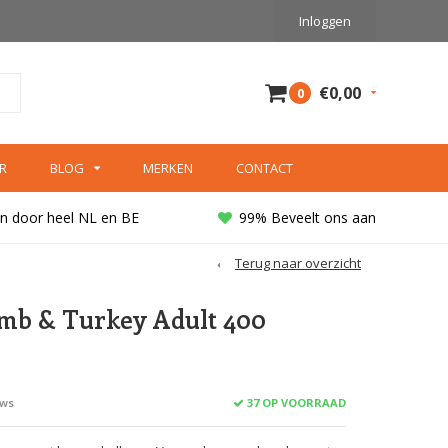
Inloggen
€0,00
0
R
BLOG
MERKEN
CONTACT
n door heel NL en BE
99% Beveelt ons aan
Terug naar overzicht
mb & Turkey Adult 400
37 OP VOORRAAD
ews