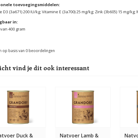
ionele toevoegingsmiddelen:
e D3 (3a671) 200 IU/kg; Vitamine E (3a700) 25 mg/kg; Zink (3b605) 15 mg/kg;
gbaar in:
 van 400 gram
n op basis van
0
beoordelingen
icht vind je dit ook interessant
atvoer Duck &
Natvoer Lamb &
Natvo