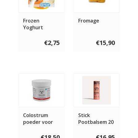
Frozen
Fromage
Yoghurt
Salmon Tartar
120 gram
€2,75
€15,90
Colostrum
Stick
poeder voor
Pootbalsem 20
de hond
gram
€18,50
€16,95