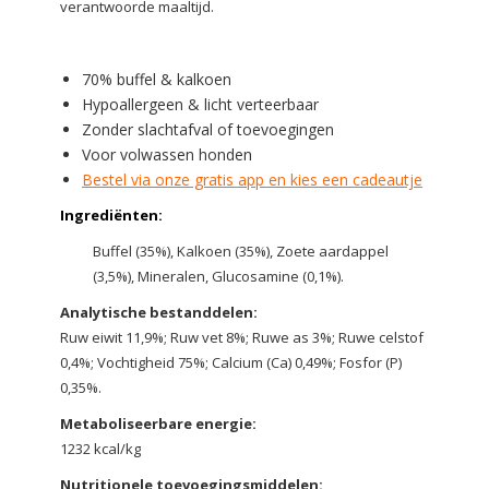
verantwoorde maaltijd.
70% buffel & kalkoen
Hypoallergeen & licht verteerbaar
Zonder slachtafval of toevoegingen
Voor volwassen honden
Bestel via onze gratis app en kies een cadeautje
Ingrediënten:
Buffel (35%), Kalkoen (35%), Zoete aardappel
(3,5%), Mineralen, Glucosamine (0,1%).
Analytische bestanddelen:
Ruw eiwit 11,9%; Ruw vet 8%; Ruwe as 3%; Ruwe celstof
0,4%; Vochtigheid 75%; Calcium (Ca) 0,49%; Fosfor (P)
0,35%.
Metaboliseerbare energie:
1232 kcal/kg
Nutritionele toevoegingsmiddelen: