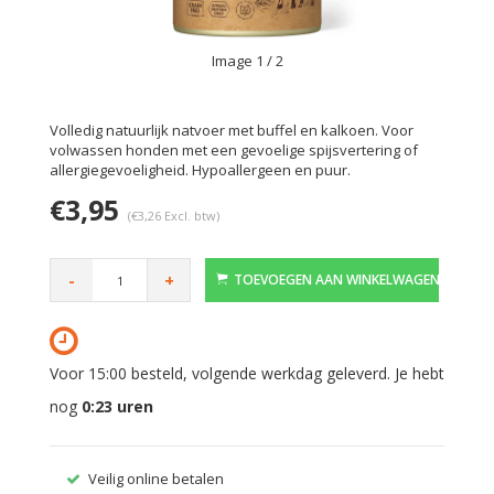
Image
1
/ 2
Volledig natuurlijk natvoer met buffel en kalkoen. Voor
volwassen honden met een gevoelige spijsvertering of
allergiegevoeligheid. Hypoallergeen en puur.
€3,95
(€3,26 Excl. btw)
-
+
TOEVOEGEN AAN WINKELWAGEN
Voor 15:00 besteld, volgende werkdag geleverd. Je hebt
nog
0:23
uren
Veilig online betalen
Gratis