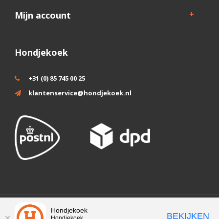
Mijn account
Hondjekoek
+31 (0) 85 745 00 25
klantenservice@hondjekoek.nl
Wij slaan cookies op om onze website te verbeteren. Is dat akkoord?
Hondjekoek
BEKIJKEN
Hondjekoek