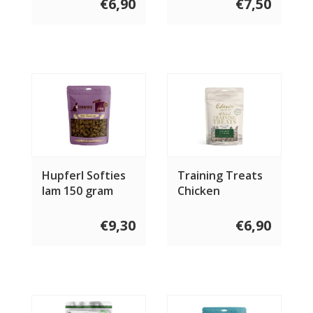
€6,90
€7,50
Hupferl Softies
Training Treats
lam 150 gram
Chicken
€9,30
€6,90