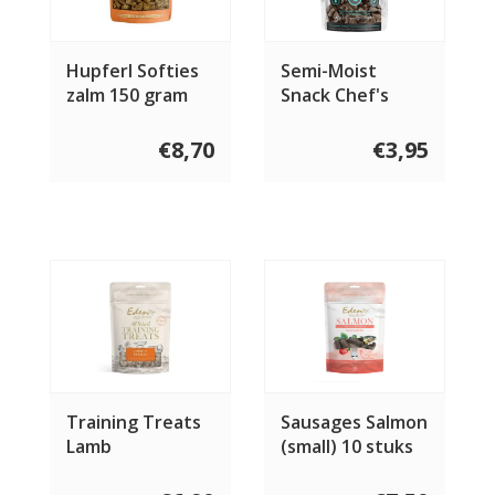
Hupferl Softies
Semi-Moist
zalm 150 gram
Snack Chef's
Choice 200 gram
€8,70
€3,95
Training Treats
Sausages Salmon
Lamb
(small) 10 stuks