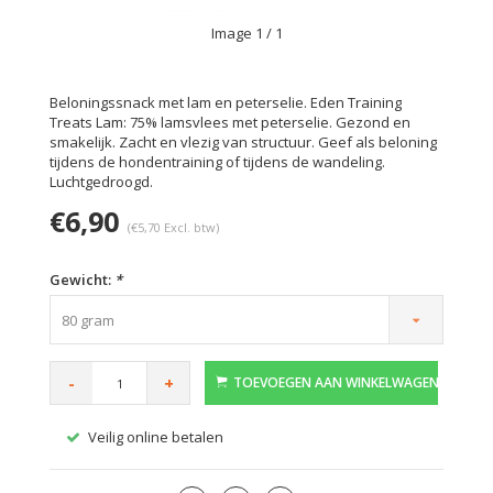
Image
1
/ 1
Beloningssnack met lam en peterselie. Eden Training
Treats Lam: 75% lamsvlees met peterselie. Gezond en
smakelijk. Zacht en vlezig van structuur. Geef als beloning
tijdens de hondentraining of tijdens de wandeling.
Luchtgedroogd.
€6,90
(€5,70 Excl. btw)
Gewicht:
*
80 gram
-
+
TOEVOEGEN AAN WINKELWAGEN
Gratis verzending vanaf €59,-
Veilig