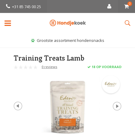
0
+31 85 745 00 25
Per PostNL verzonden door heel NL en BE
Training Treats Lamb
0 reviews
18 OP VOORRAAD