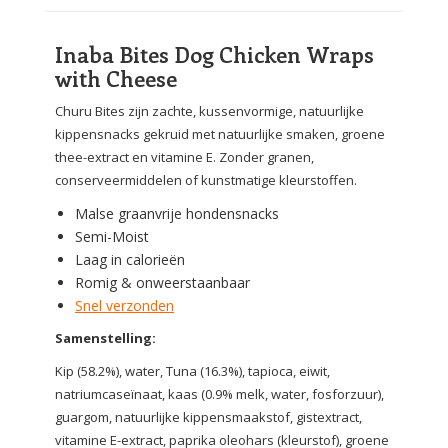
Inaba Bites Dog Chicken Wraps
with Cheese
Churu Bites zijn zachte, kussenvormige, natuurlijke
kippensnacks gekruid met natuurlijke smaken, groene
thee-extract en vitamine E. Zonder granen,
conserveermiddelen of kunstmatige kleurstoffen.
Malse graanvrije hondensnacks
Semi-Moist
Laag in calorieën
Romig & onweerstaanbaar
Snel verzonden
Samenstelling:
Kip (58.2%), water, Tuna (16.3%), tapioca, eiwit,
natriumcaseïnaat, kaas (0.9% melk, water, fosforzuur),
guargom, natuurlijke kippensmaakstof, gistextract,
vitamine E-extract, paprika oleohars (kleurstof), groene