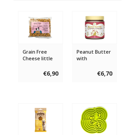
Grain Free
Peanut Butter
Cheese little
with
bones 400
Strawberry &
gram
Pumpkin seeds
€6,90
€6,70