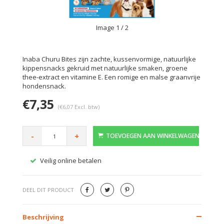
Image
1
/ 2
Inaba Churu Bites zijn zachte, kussenvormige, natuurlijke
kippensnacks gekruid met natuurlijke smaken, groene
thee-extract en vitamine E. Een romige en malse graanvrije
hondensnack.
€7,35
(€6,07 Excl. btw)
-
+
TOEVOEGEN AAN WINKELWAGEN
Veilig online betalen
Gratis
DEEL DIT PRODUCT
Beschrijving