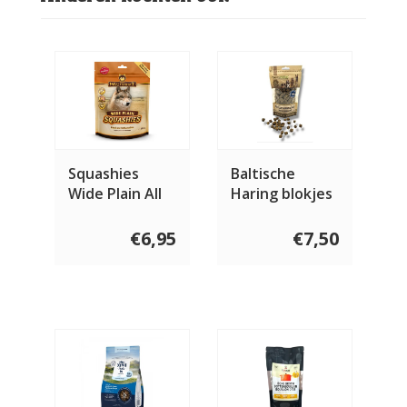
Squashies
Baltische
Wide Plain All
Haring blokjes
Ages 300 gram
150 gram
€6,95
€7,50