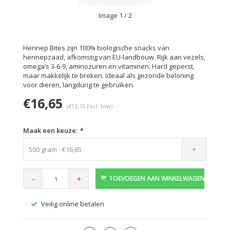
Image
1
/ 2
Hennep Bites zijn 100% biologische snacks van
hennepzaad, afkomstig van EU-landbouw. Rijk aan vezels,
omega’s 3-6-9, aminozuren en vitaminen. Hard geperst,
maar makkelijk te breken. Ideaal als gezonde beloning
voor dieren, langdurig te gebruiken.
€16,65
(€13,76 Excl. btw)
Maak een keuze:
*
500 gram - €16,65
-
+
TOEVOEGEN AAN WINKELWAGEN
Veilig online betalen
Gratis