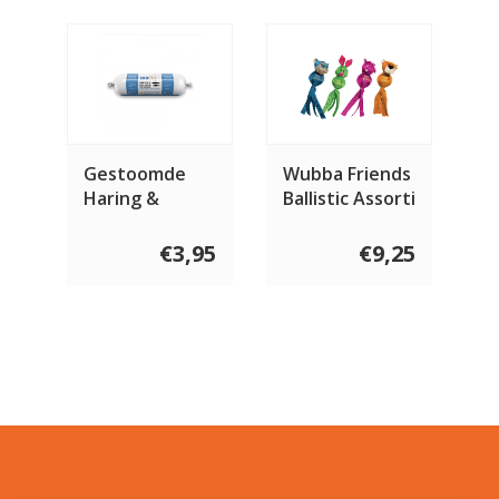
Gestoomde
Wubba Friends
Haring &
Ballistic Assorti
Kalkoen
Compleet 600
€3,95
€9,25
gram