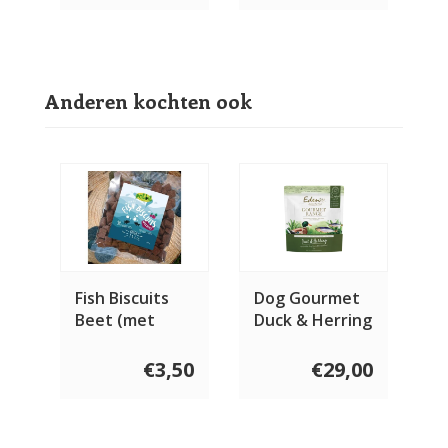
Anderen kochten ook
Fish Biscuits
Dog Gourmet
Beet (met
Duck & Herring
rode biet) 100
gram
€3,50
€29,00