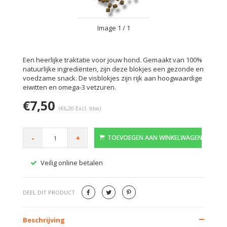
Image
1
/ 1
Een heerlijke traktatie voor jouw hond. Gemaakt van 100%
natuurlijke ingrediënten, zijn deze blokjes een gezonde en
voedzame snack. De visblokjes zijn rijk aan hoogwaardige
eiwitten en omega-3 vetzuren.
€7,50
(€6,20 Excl. btw)
-
+
TOEVOEGEN AAN WINKELWAGEN
Veilig online betalen
Gratis
DEEL DIT PRODUCT
Beschrijving