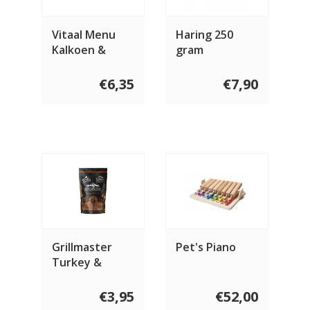
Vitaal Menu
Haring 250
Kalkoen &
gram
Haring 2 x 400
gram
€6,35
€7,90
Grillmaster
Pet's Piano
Turkey &
Salmon 100
gram
€3,95
€52,00