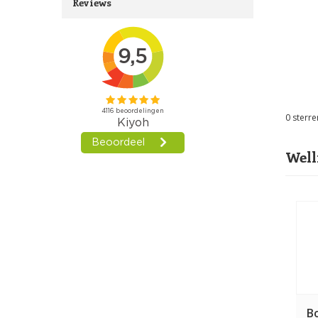
Reviews
0
sterre
Well
B