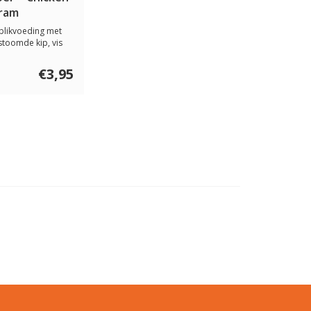
gram
blikvoeding met
stoomde kip, vis
nde in...
€3,95