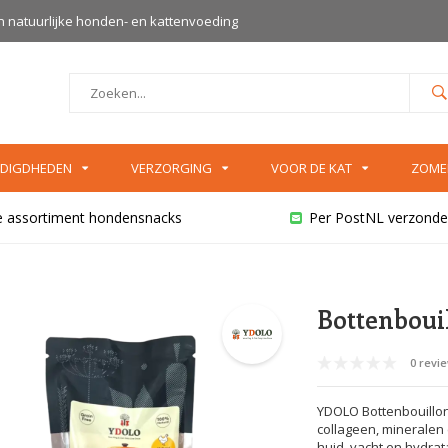
an natuurlijke honden- en kattenvoeding
DIGDHEDEN
VERZORGING
VOOR DE KAT
ZOME
e assortiment hondensnacks
Per PostNL verzonde
Bottenbouil
0 revi
YDOLO Bottenbouillon
collageen, mineralen 
huid, vacht en hydrata