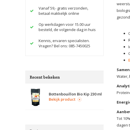
weersta
Vanaf 59,- gratis verzonden,
biologi
betaal makkelijk online
gezond
Op werkdagen voor 15.00 uur
besteld, de volgende dag in huis
Kennis, ervaren specialisten.
Vragen? Bel ons: 085-7450025
I
Samens
Water, 
Recent bekeken
Analyt
Proteïn
Bottenbouillon Bio Kip 230 ml
Bekijk product
Energi
Aanbev
Tot 10%
dagen t