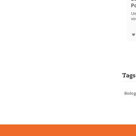
P
Un
vo
he
Tags
Biolo