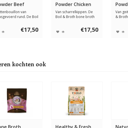
owder Beef
Powder Chicken
Powd
ttenbouillon van
Van scharrelkippen. De
Van gei
asgevoerd rund. De Boil
Boil & Broth bone broth
& Broth
Broth Bone Br...
Chicken bevat...
Powder G
€17,50
€17,50
ren kochten ook
one Broth
Healthy & Fresh
Natvo