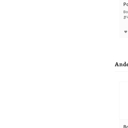
P
Bo
gr
& 
Ande
B