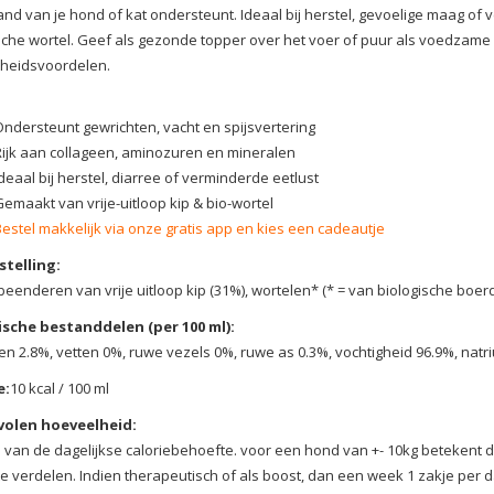
nd van je hond of kat ondersteunt. Ideaal bij herstel, gevoelige maag of 
sche wortel. Geef als gezonde topper over het voer of puur als voedzame dr
heidsvoordelen.
Ondersteunt gewrichten, vacht en spijsvertering
Rijk aan collageen, aminozuren en mineralen
deaal bij herstel, diarree of verminderde eetlust
Gemaakt van vrije-uitloop kip & bio-wortel
Bestel makkelijk via onze gratis app en kies een cadeautje
telling:
beenderen van vrije uitloop kip (31%), wortelen* (* = van biologische boerd
ische bestanddelen (per 100 ml):
en 2.8%, vetten 0%, ruwe vezels 0%, ruwe as 0.3%, vochtigheid 96.9%, natr
e:
10 kcal / 100 ml
olen hoeveelheid:
 van de dagelijkse caloriebehoefte. voor een hond van +- 10kg betekent dit
e verdelen. Indien therapeutisch of als boost, dan een week 1 zakje per d