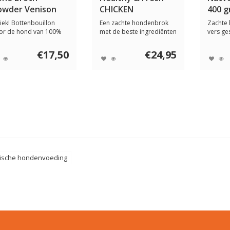
owder Venison
CHICKEN
400 
iek! Bottenbouillon
Een zachte hondenbrok
Zachte 
or de hond van 100%
met de beste ingrediënten
vers ge
rtenbotten. Bo...
die makkeli...
en gezo
€17,50
€24,95
gische hondenvoeding