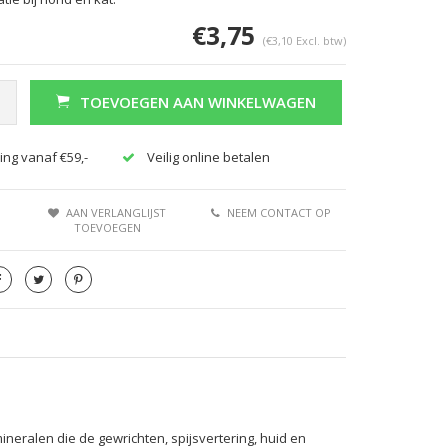
€3,75
(€3,10 Excl. btw)
TOEVOEGEN AAN WINKELWAGEN
ing vanaf €59,-
Veilig online betalen
AAN VERLANGLIJST
NEEM CONTACT OP
TOEVOEGEN
neralen die de gewrichten, spijsvertering, huid en