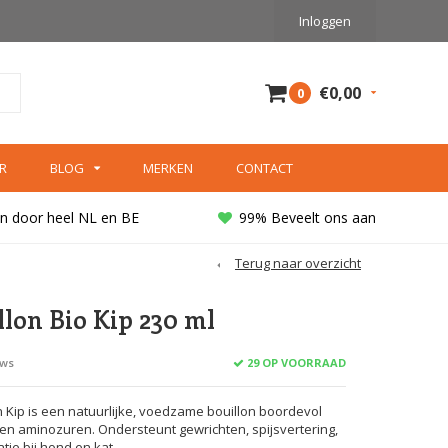
Inloggen
€0,00
0
R
BLOG
MERKEN
CONTACT
n door heel NL en BE
99% Beveelt ons aan
Terug naar overzicht
lon Bio Kip 230 ml
29 OP VOORRAAD
ews
 Kip is een natuurlijke, voedzame bouillon boordevol
en aminozuren. Ondersteunt gewrichten, spijsvertering,
tie bij hond en kat.