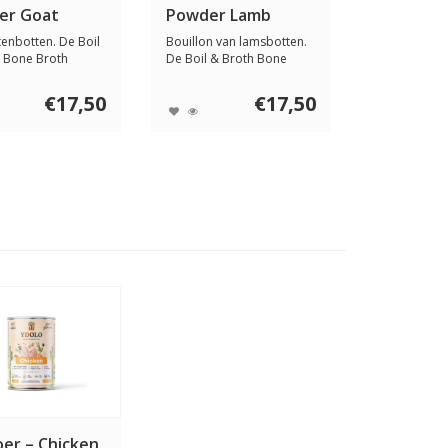
er Goat
Powder Lamb
tenbotten. De Boil
Bouillon van lamsbotten.
 Bone Broth
De Boil & Broth Bone
oat is ...
Broth Lamb is ...
€17,50
€17,50
er – Chicken