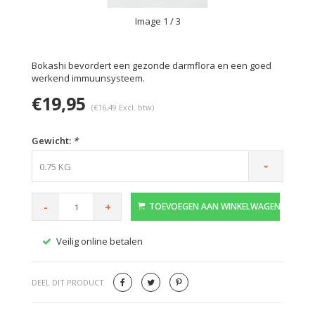
Image
1
/ 3
Bokashi bevordert een gezonde darmflora en een goed
werkend immuunsysteem.
€19,95
(€16,49 Excl. btw)
Gewicht:
*
0.75 KG
-
+
TOEVOEGEN AAN WINKELWAGEN
Veilig online betalen
Gratis
DEEL DIT PRODUCT