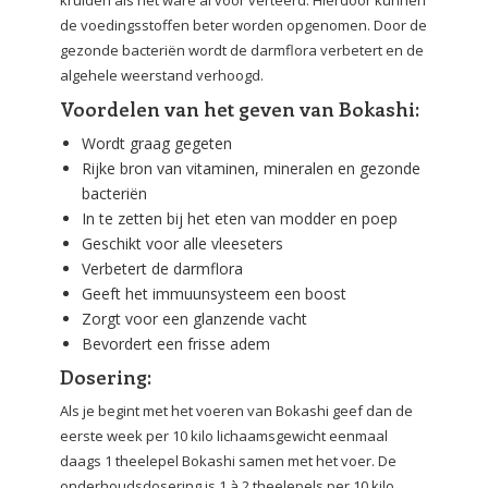
kruiden als het ware al voor verteerd. Hierdoor kunnen
de voedingsstoffen beter worden opgenomen. Door de
gezonde bacteriën wordt de darmflora verbetert en de
algehele weerstand verhoogd.
Voordelen van het geven van Bokashi:
Wordt graag gegeten
Rijke bron van vitaminen, mineralen en gezonde
bacteriën
In te zetten bij het eten van modder en poep
Geschikt voor alle vleeseters
Verbetert de darmflora
Geeft het immuunsysteem een boost
Zorgt voor een glanzende vacht
Bevordert een frisse adem
Dosering:
Als je begint met het voeren van Bokashi geef dan de
eerste week per 10 kilo lichaamsgewicht eenmaal
daags 1 theelepel Bokashi samen met het voer. De
onderhoudsdosering is 1 à 2 theelepels per 10 kilo