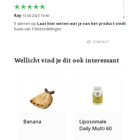
Ray
13-03-2023 10:40
5
sterren op
Laat hier weten wat je van het product vindt
Geweldig product. Gefermenteerde groenten zijn
basis van
3
beoordelingen
ontzettend gezond. Handig in gebruik dit product.
CONTACT
Hope
16-04-2021 15:38
Wellicht vind je dit ook interessant
Wat moet je hier nog over zeggen ?! Dit is een top
product en zeker een goede gezonde aanvulling voor
je hond. Onze hond is er dol op en ontlasting ziet er
super uit. Dit blijf ik zeer zeker geven
Banana
Liposomale
Daily Multi 60
capsules