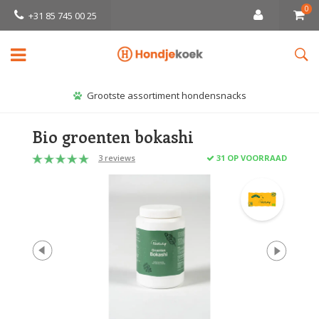
0
+31 85 745 00 25
Grootste assortiment hondensnacks
Bio groenten bokashi
3 reviews
31 OP VOORRAAD